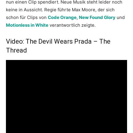
nun einen Clip spendiert. Neue Musik steht leider noch
keine in Aussicht. Regie führte Max Moore, der sich
schon für Clips von
Code Orange
,
New Found Glory
und
Motionless in White
verantwortlich zeigte.
Video: The Devil Wears Prada – The
Thread