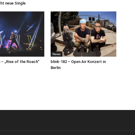
cht neue Single
News
– „Rise of the Roach“
blink-182 – Open Air Konzert in
Berlin