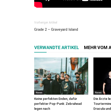
Vorheriger Artikel
Grade 2 – Graveyard Island
VERWANDTE ARTIKEL
MEHR VOM 
News
News
Keine perfekten Enden, dafür
Die Ärzte l
perfekter Pop-Punk: Zebrahead
Tourtermine 
legen nach
Dracula und