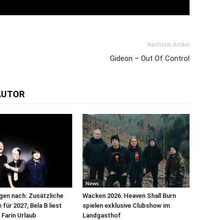
Nächster Artikel
Gideon – Out Of Control
AUTOR
News
egen nach: Zusätzliche
Wacken 2026: Heaven Shall Burn
für 2027, Bela B liest
spielen exklusive Clubshow im
 Farin Urlaub
Landgasthof