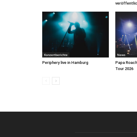
veröffentli
Konzertberichte
News
Periphery live in Hamburg
Papa Roach 
Tour 2026