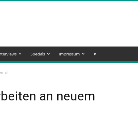
nterviews
Specials
Impressum
♥️
erial
rbeiten an neuem