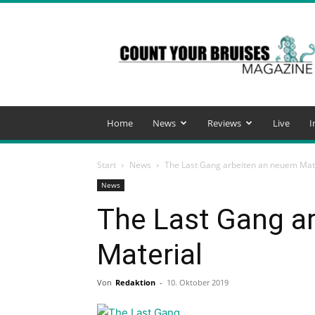
Count
Your
Bruises
Magazine
Home
News
Reviews
Live
I
Start
News
The Last Gang arbeiten an neuem Mat
News
The Last Gang a
Material
Von
Redaktion
-
10. Oktober 2019