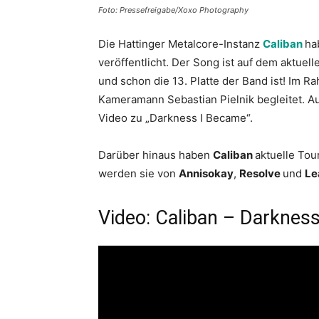
Foto: Pressefreigabe/Xoxo Photography
Die Hattinger Metalcore-Instanz
Caliban
ha
veröffentlicht. Der Song ist auf dem aktuell
und schon die 13. Platte der Band ist! Im
Kameramann Sebastian Pielnik begleitet. A
Video zu „Darkness I Became“.
Darüber hinaus haben
Caliban
aktuelle To
werden sie von
Annisokay
,
Resolve
und
Le
Video: Caliban – Darknes