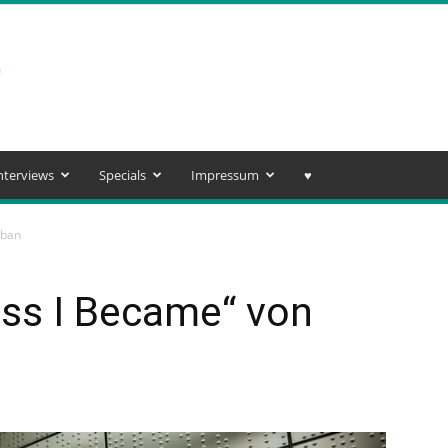
nterviews
Specials
Impressum
♥️
iban
ess I Became“ von