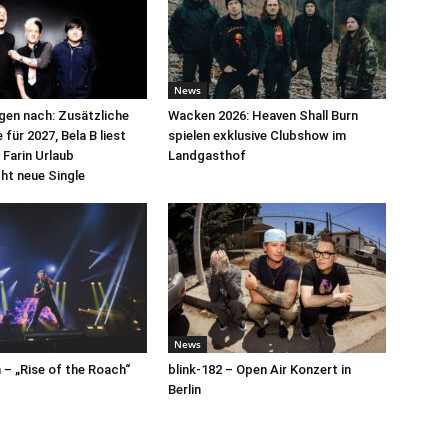
News
egen nach: Zusätzliche
Wacken 2026: Heaven Shall Burn
für 2027, Bela B liest
spielen exklusive Clubshow im
 Farin Urlaub
Landgasthof
cht neue Single
News
– „Rise of the Roach“
blink-182 – Open Air Konzert in
Berlin