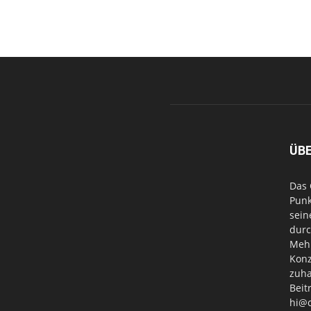
ÜB
Das 
Punk
sein
durc
Mehr
Konz
zuha
Beit
hi@