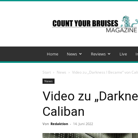
Count
Your
Bruises
Magazine
Home
News
Reviews
Live
I
Start
News
Video zu „Darkness I Became“ von Cal
News
Video zu „Darkn
Caliban
Von
Redaktion
-
14. Juni 2022