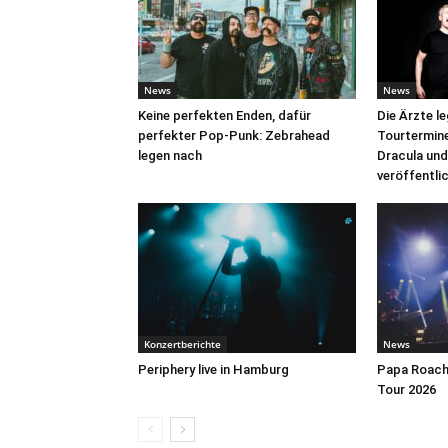
News
News
Keine perfekten Enden, dafür
Die Ärzte l
perfekter Pop-Punk: Zebrahead
Tourtermine 
legen nach
Dracula und
veröffentli
Konzertberichte
News
Periphery live in Hamburg
Papa Roach 
Tour 2026