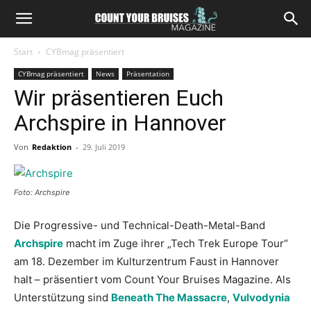
Start
CYBmag präsentiert
CYBmag präsentiert
News
Präsentation
Wir präsentieren Euch
Archspire in Hannover
Von
Redaktion
-
29. Juli 2019
Foto: Archspire
Die Progressive- und Technical-Death-Metal-Band
Archspire
macht im Zuge ihrer „Tech Trek Europe Tour“
am 18. Dezember im Kulturzentrum Faust in Hannover
halt – präsentiert vom Count Your Bruises Magazine. Als
Unterstützung sind
Beneath The Massacre
,
Vulvodynia