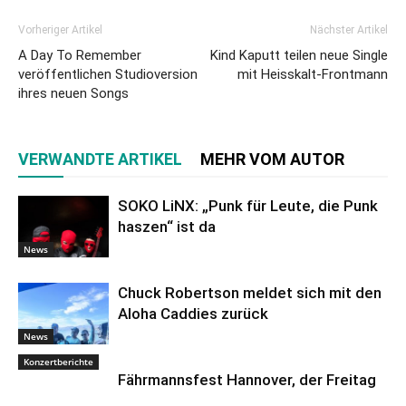
Vorheriger Artikel
Nächster Artikel
A Day To Remember
Kind Kaputt teilen neue Single
veröffentlichen Studioversion
mit Heisskalt-Frontmann
ihres neuen Songs
VERWANDTE ARTIKEL
MEHR VOM AUTOR
SOKO LiNX: „Punk für Leute, die Punk
haszen“ ist da
News
Chuck Robertson meldet sich mit den
Aloha Caddies zurück
News
Konzertberichte
Fährmannsfest Hannover, der Freitag