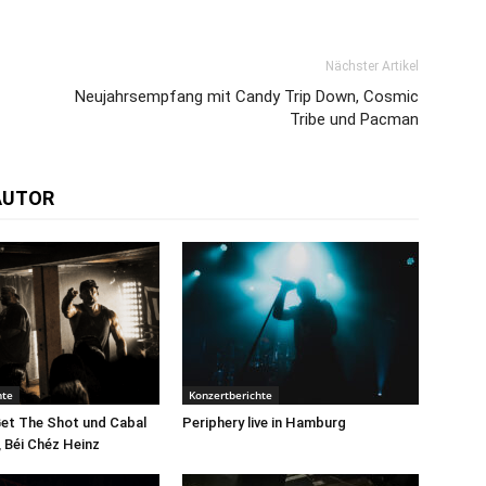
Nächster Artikel
Neujahrsempfang mit Candy Trip Down, Cosmic
Tribe und Pacman
AUTOR
hte
Konzertberichte
Get The Shot und Cabal
Periphery live in Hamburg
, Béi Chéz Heinz