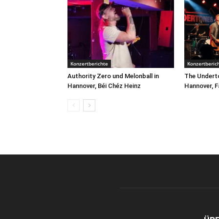
Konzertberichte
Konzertberic
Authority Zero und Melonball in
The Underto
Hannover, Béi Chéz Heinz
Hannover, F