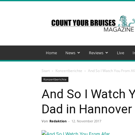
Count
Your
Bruises
Magazine
Home
News
Reviews
Live
I
Start
Konzertberichte
And So I Watch You From Af
Konzertberichte
And So I Watch Y
Dad in Hannover
Von
Redaktion
-
12. November 2017