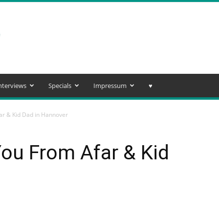
nterviews
Specials
Impressum
♥️
ar & Kid Dad in Hannover
ou From Afar & Kid