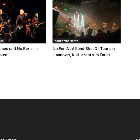
hte
Konzertberichte
nes und No Berlin in
No Fun At All und Skin Of Tears in
aust
Hannover, Kulturzentrum Faust