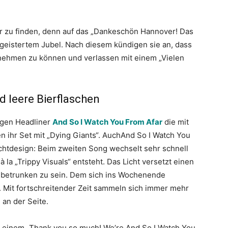
r zu finden, denn auf das „Dankeschön Hannover! Das
begeistertem Jubel. Nach diesem kündigen sie an, dass
fnehmen zu können und verlassen mit einem „Vielen
d leere Bierflaschen
igen Headliner
And So I Watch You From Afar
die mit
n ihr Set mit „Dying Giants“. AuchAnd So I Watch You
ichtdesign: Beim zweiten Song wechselt sehr schnell
à la „Trippy Visuals“ entsteht. Das Licht versetzt einen
r betrunken zu sein. Dem sich ins Wochenende
. Mit fortschreitender Zeit sammeln sich immer mehr
 an der Seite.
it einem „Thank you so much! We’re And So I Watch You