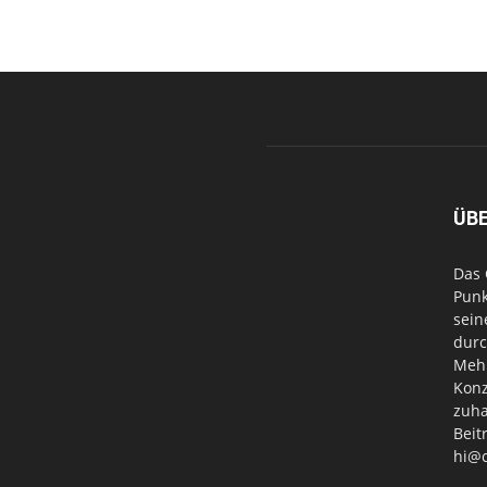
ÜB
Das 
Punk
sein
durc
Mehr
Konz
zuha
Beit
hi@