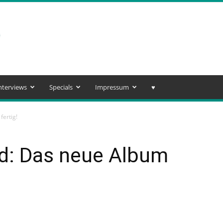
nterviews
Specials
Impressum
♥️
fertig!
d: Das neue Album