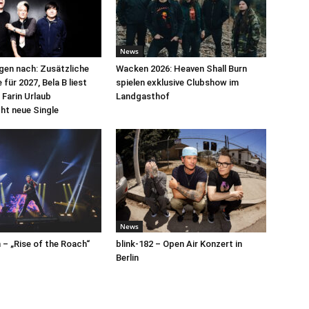
News
egen nach: Zusätzliche
Wacken 2026: Heaven Shall Burn
für 2027, Bela B liest
spielen exklusive Clubshow im
 Farin Urlaub
Landgasthof
cht neue Single
News
– „Rise of the Roach“
blink-182 – Open Air Konzert in
Berlin