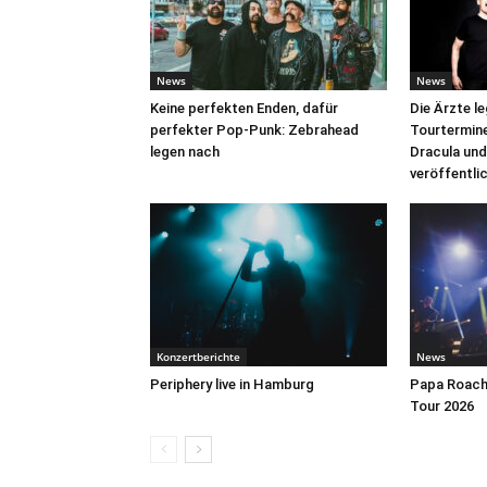
News
News
Keine perfekten Enden, dafür
Die Ärzte l
perfekter Pop-Punk: Zebrahead
Tourtermine 
legen nach
Dracula und
veröffentli
Konzertberichte
News
Periphery live in Hamburg
Papa Roach 
Tour 2026