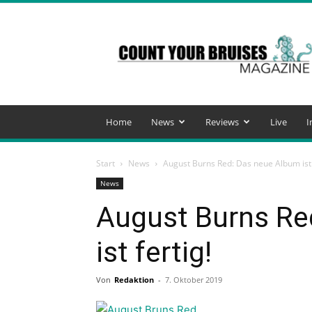
Count
Your
Bruises
Magazine
Home
News
Reviews
Live
I
Start
News
August Burns Red: Das neue Album ist 
News
August Burns Re
ist fertig!
Von
Redaktion
-
7. Oktober 2019