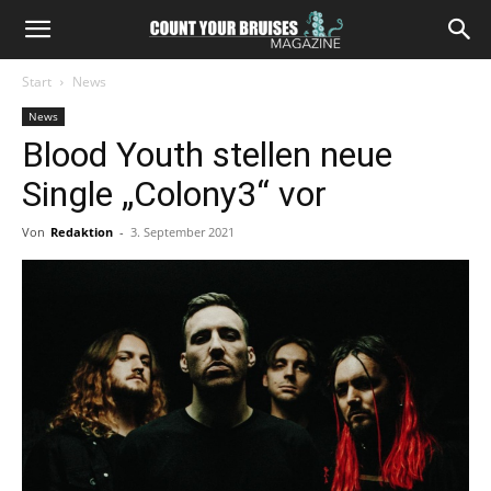
Start
News
News
Blood Youth stellen neue
Single „Colony3“ vor
Von
Redaktion
-
3. September 2021