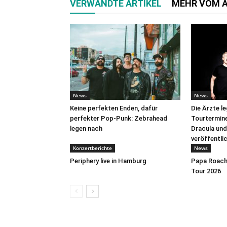
VERWANDTE ARTIKEL
MEHR VOM 
News
News
Keine perfekten Enden, dafür
Die Ärzte l
perfekter Pop-Punk: Zebrahead
Tourtermine 
legen nach
Dracula und
veröffentli
Konzertberichte
News
Periphery live in Hamburg
Papa Roach 
Tour 2026