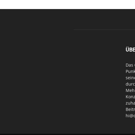
ÜB
Das 
Punk
sein
durc
Mehr
Konz
zuha
Beit
hi@