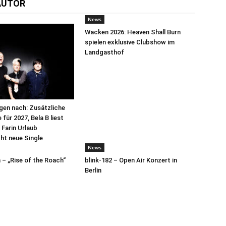
AUTOR
News
Wacken 2026: Heaven Shall Burn
spielen exklusive Clubshow im
Landgasthof
egen nach: Zusätzliche
für 2027, Bela B liest
 Farin Urlaub
cht neue Single
News
– „Rise of the Roach“
blink-182 – Open Air Konzert in
Berlin