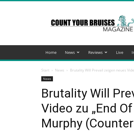
Count
Your
Bruises
Magazine
Home
News
Reviews
Live
I
Start
News
Brutality Will Prevail zeigen neues Vid
News
Brutality Will Pr
Video zu „End Of
Murphy (Counter