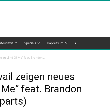
nterviews
Specials
Impressum
♥️
eo zu „End Of Me“ feat. Brandon...
evail zeigen neues
 Me“ feat. Brandon
parts)