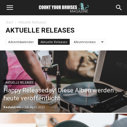
Start
Aktuelle Releases
AKTUELLE RELEASES
Adventskalender
Aktuelle Releases
Albumreviews
AKTUELLE RELEASES
Happy Releaseday! Diese Alben werden
heute veröffentlicht
Redaktion
-
14. April 2023