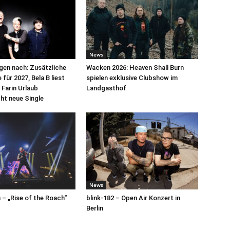
News
egen nach: Zusätzliche
Wacken 2026: Heaven Shall Burn
für 2027, Bela B liest
spielen exklusive Clubshow im
 Farin Urlaub
Landgasthof
cht neue Single
News
– „Rise of the Roach“
blink-182 – Open Air Konzert in
Berlin