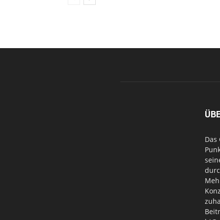
ÜB
Das 
Punk
sein
durc
Mehr
Konz
zuha
Beit