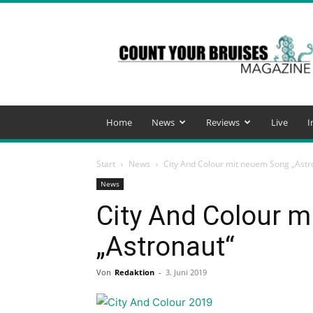
Count
Your
Bruises
Magazine
Home
News
Reviews
Live
I
Start
News
City And Colour mit neuem Song „Astr
News
City And Colour 
„Astronaut“
Von
Redaktion
-
3. Juni 2019