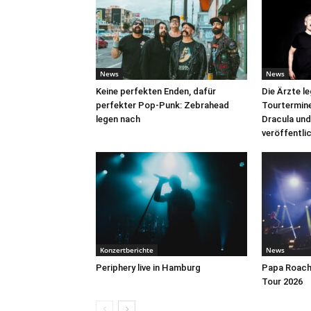
News
News
Keine perfekten Enden, dafür
Die Ärzte l
perfekter Pop-Punk: Zebrahead
Tourtermine 
legen nach
Dracula und
veröffentli
Konzertberichte
News
Periphery live in Hamburg
Papa Roach 
Tour 2026