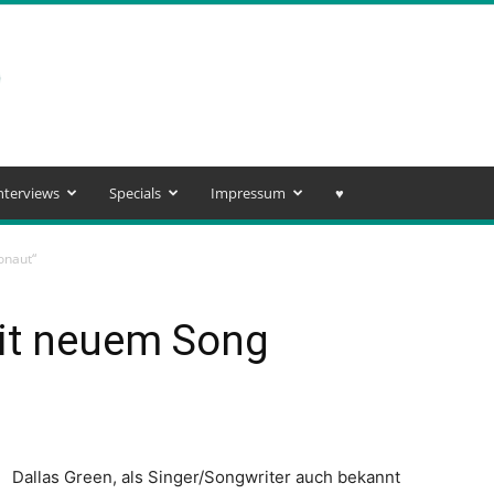
nterviews
Specials
Impressum
♥️
onaut“
mit neuem Song
Dallas Green, als Singer/Songwriter auch bekannt