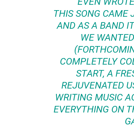
EVEN WROTE
THIS SONG CAME J
AND AS A BAND I
WE WANTED 
(FORTHCOMIN
COMPLETELY COL
START, A FRE
REJUVENATED US.
WRITING MUSIC AG
EVERYTHING ON T
G