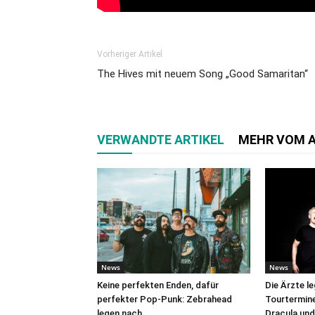
Vorheriger Artikel
The Hives mit neuem Song „Good Samaritan“
VERWANDTE ARTIKEL
MEHR VOM 
News
News
Keine perfekten Enden, dafür
Die Ärzte l
perfekter Pop-Punk: Zebrahead
Tourtermine 
legen nach
Dracula und