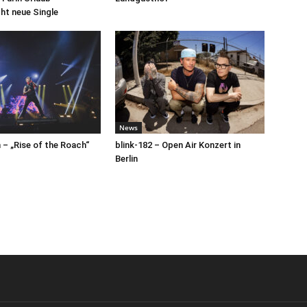
cht neue Single
News
– „Rise of the Roach“
blink-182 – Open Air Konzert in
Berlin