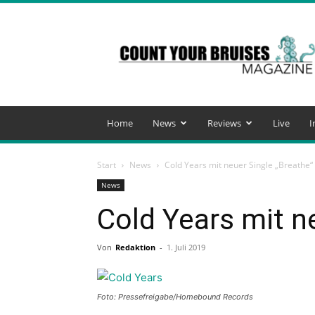
Count
Your
Bruises
Magazine
Home
News
Reviews
Live
I
Start
News
Cold Years mit neuer Single „Breathe“
News
Cold Years mit n
Von
Redaktion
-
1. Juli 2019
Foto: Pressefreigabe/Homebound Records