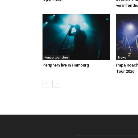
veröffentli
Konzertberichte
News
Periphery live in Hamburg
Papa Roach 
Tour 2026