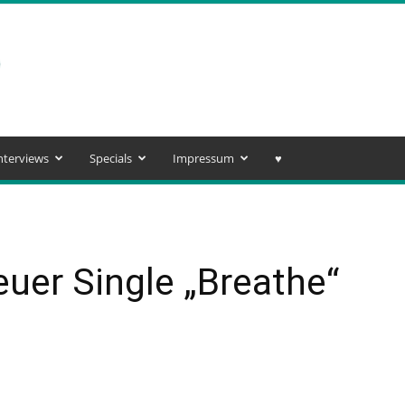
nterviews
Specials
Impressum
♥️
euer Single „Breathe“