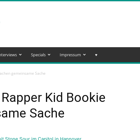
nterviews
Specials
Impressum
♥️
 machen gemeinsame Sache
 Rapper Kid Bookie
same Sache