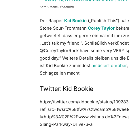
Foto: Hanna Hindemith
Der Rapper
Kid Bookie
(„Publish This“) hat
Stone Sour-Frontmann
Corey Taylor
bekann
getweetet, dass er gerne einmal mit ihm z
„Let’s talk my friend!“. Schließlich verkün
@CoreyTaylorRock have some very VERY speci
good day.“ Weitere Details bleiben uns die 
ist Kid Bookie zumindest
amüsiert darüber
,
Schlagzeilen macht.
Twitter: Kid Bookie
https://twitter.com/kidbookie/status/109
ref_src=twsrc%5Etfw%7Ctwcamp%5Etwee
l=http%3A%2F%2Fwww.visions.de%2Fnews
Slang-Parkway-Drive-u-a