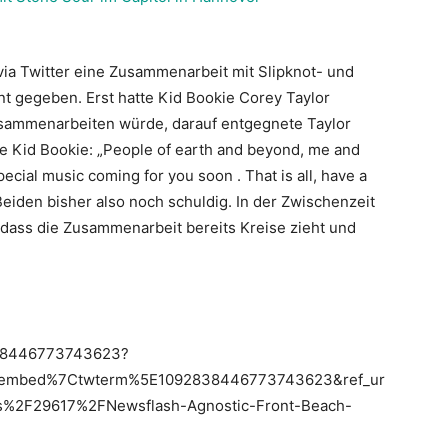
 via Twitter eine Zusammenarbeit mit Slipknot- und
t gegeben. Erst hatte Kid Bookie Corey Taylor
usammenarbeiten würde, darauf entgegnete Taylor
dete Kid Bookie: „People of earth and beyond, me and
al music coming for you soon . That is all, have a
Beiden bisher also noch schuldig. In der Zwischenzeit
 dass die Zusammenarbeit bereits Kreise zieht und
2838446773743623?
tembed%7Ctwterm%5E1092838446773743623&ref_ur
%2F29617%2FNewsflash-Agnostic-Front-Beach-