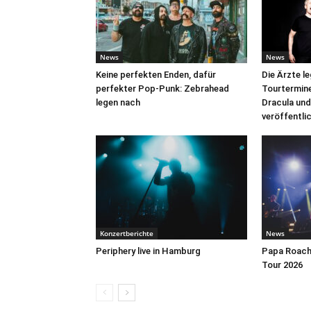
News
News
Keine perfekten Enden, dafür
Die Ärzte l
perfekter Pop-Punk: Zebrahead
Tourtermine 
legen nach
Dracula und
veröffentli
Konzertberichte
News
Periphery live in Hamburg
Papa Roach 
Tour 2026