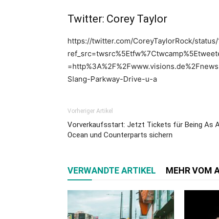
Twitter: Corey Taylor
https://twitter.com/CoreyTaylorRock/stat
ref_src=twsrc%5Etfw%7Ctwcamp%5Etwee
=http%3A%2F%2Fwww.visions.de%2Fnews%
Slang-Parkway-Drive-u-a
Vorheriger Artikel
Vorverkaufsstart: Jetzt Tickets für Being As 
Ocean und Counterparts sichern
VERWANDTE ARTIKEL
MEHR VOM 