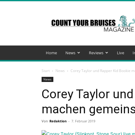
Count
Your
Bruises
Magazine
Home
News
Reviews
Live
I
Start
News
Corey Taylor und Rapper Kid Bookie
News
Corey Taylor und
machen gemein
Von
Redaktion
-
7. Februar 2019