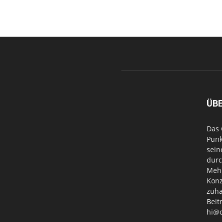
ÜB
Das 
Punk
sein
durc
Mehr
Konz
zuha
Beit
hi@