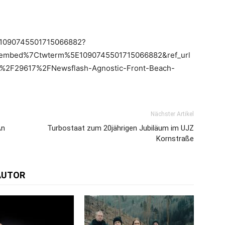
us/1090745501715066882?
tembed%7Ctwterm%5E1090745501715066882&ref_url
2F29617%2FNewsflash-Agnostic-Front-Beach-
Nächster Artikel
An
Turbostaat zum 20jährigen Jubiläum im UJZ
Kornstraße
AUTOR