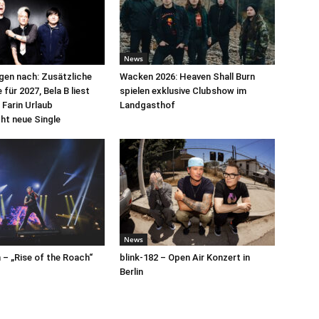
News
egen nach: Zusätzliche
Wacken 2026: Heaven Shall Burn
für 2027, Bela B liest
spielen exklusive Clubshow im
 Farin Urlaub
Landgasthof
cht neue Single
News
– „Rise of the Roach“
blink-182 – Open Air Konzert in
Berlin