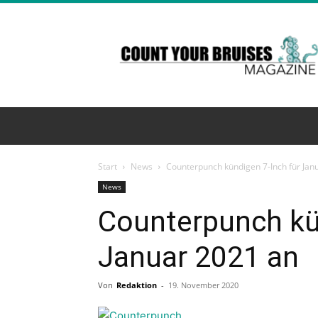
Count
Your
Bruises
Magazine
Start
News
Counterpunch kündigen 7-Inch für Jan
News
Counterpunch kü
Januar 2021 an
Von
Redaktion
-
19. November 2020