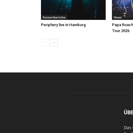
Konzertberichte
News
Periphery live in Hamburg
Papa Roach 
Tour 2026
ÜB
Das 