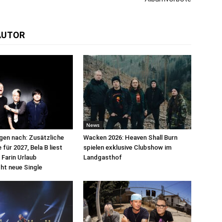
AUTOR
News
egen nach: Zusätzliche
Wacken 2026: Heaven Shall Burn
für 2027, Bela B liest
spielen exklusive Clubshow im
 Farin Urlaub
Landgasthof
cht neue Single