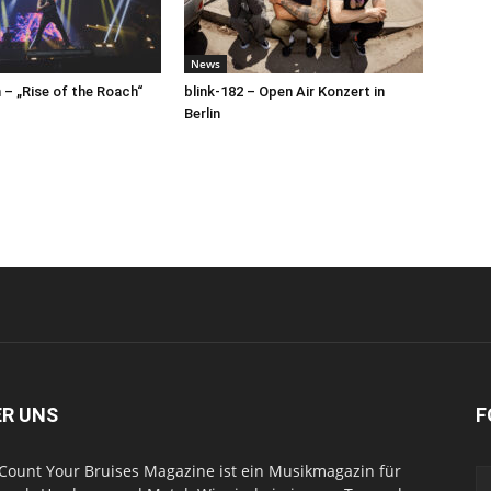
News
– „Rise of the Roach“
blink-182 – Open Air Konzert in
Berlin
ER UNS
F
Count Your Bruises Magazine ist ein Musikmagazin für