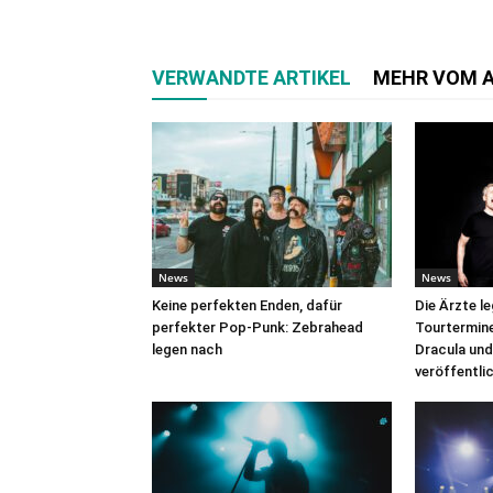
VERWANDTE ARTIKEL
MEHR VOM 
News
News
Keine perfekten Enden, dafür
Die Ärzte l
perfekter Pop-Punk: Zebrahead
Tourtermine 
legen nach
Dracula und
veröffentli