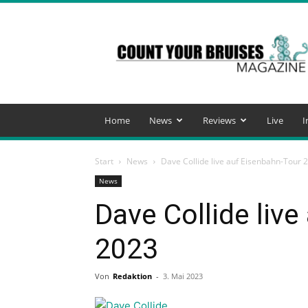
Count
Your
Bruises
Magazine
Home
News
Reviews
Live
I
Start
News
Dave Collide live auf Eisenbahn-Tour 
News
Dave Collide liv
2023
Von
Redaktion
-
3. Mai 2023