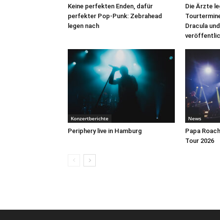
Keine perfekten Enden, dafür
Die Ärzte l
perfekter Pop-Punk: Zebrahead
Tourtermine 
legen nach
Dracula und
veröffentli
Konzertberichte
News
Periphery live in Hamburg
Papa Roach 
Tour 2026