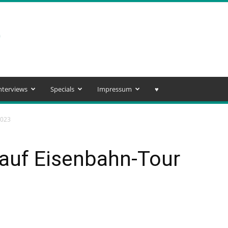
nterviews
Specials
Impressum
♥️
2023
e auf Eisenbahn-Tour