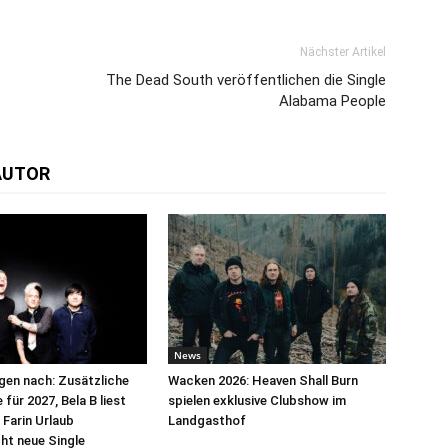
Nächster Artikel
The Dead South veröffentlichen die Single
Alabama People
AUTOR
News
egen nach: Zusätzliche
Wacken 2026: Heaven Shall Burn
für 2027, Bela B liest
spielen exklusive Clubshow im
 Farin Urlaub
Landgasthof
cht neue Single