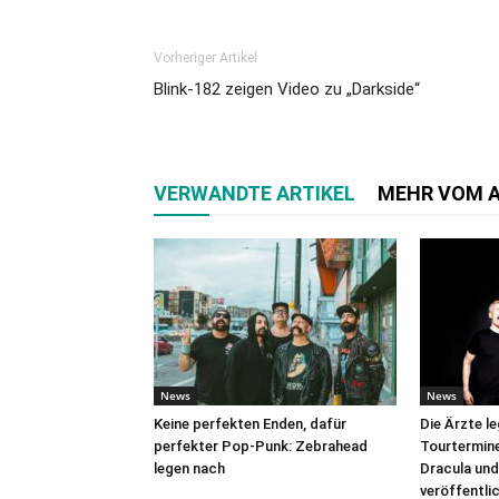
Vorheriger Artikel
Blink-182 zeigen Video zu „Darkside“
VERWANDTE ARTIKEL
MEHR VOM 
News
News
Keine perfekten Enden, dafür
Die Ärzte l
perfekter Pop-Punk: Zebrahead
Tourtermine 
legen nach
Dracula und
veröffentli