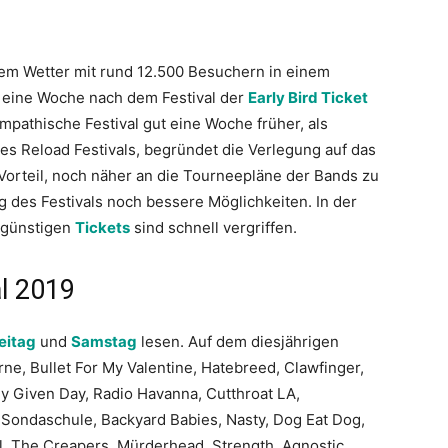
em Wetter mit rund 12.500 Besuchern in einem
p eine Woche nach dem Festival der
Early Bird Ticket
mpathische Festival gut eine Woche früher, als
es Reload Festivals, begründet die Verlegung auf das
orteil, noch näher an die Tourneepläne der Bands zu
des Festivals noch bessere Möglichkeiten. In der
e günstigen
Tickets
sind schnell vergriffen.
al 2019
eitag
und
Samstag
lesen. Auf dem diesjährigen
ne, Bullet For My Valentine, Hatebreed, Clawfinger,
ny Given Day, Radio Havanna, Cutthroat LA,
, Sondaschule, Backyard Babies, Nasty, Dog Eat Dog,
, The Creapers, Mürderhead, Strength, Agnostic