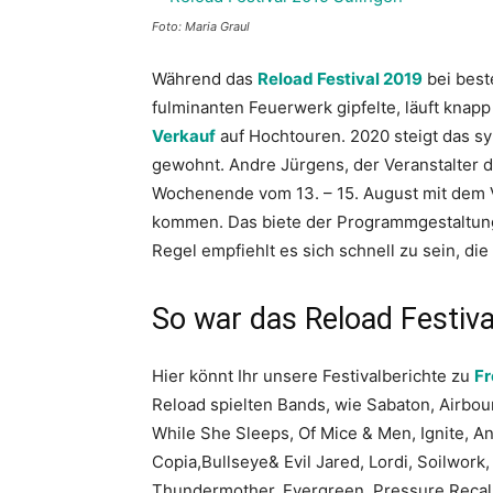
Foto: Maria Graul
Während das
Reload Festival 2019
bei best
fulminanten Feuerwerk gipfelte, läuft knap
Verkauf
auf Hochtouren. 2020 steigt das sy
gewohnt. Andre Jürgens, der Veranstalter d
Wochenende vom 13. – 15. August mit dem V
kommen. Das biete der Programmgestaltung 
Regel empfiehlt es sich schnell zu sein, di
So war das Reload Festiv
Hier könnt Ihr unsere Festivalberichte zu
Fr
Reload spielten Bands, wie Sabaton, Airbour
While She Sleeps, Of Mice & Men, Ignite, A
Copia,Bullseye& Evil Jared, Lordi, Soilwork
Thundermother, Evergreen, Pressure Recall