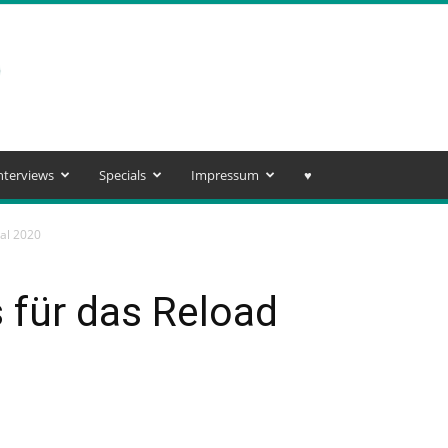
nterviews
Specials
Impressum
♥️
val 2020
s für das Reload