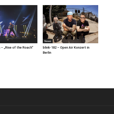
News
– „Rise of the Roach“
blink-182 – Open Air Konzert in
Berlin