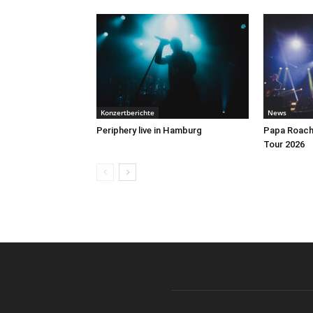
Konzertberichte
News
Periphery live in Hamburg
Papa Roach 
Tour 2026