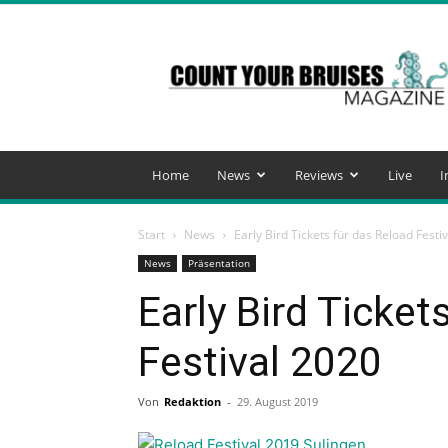
Count
Your
Bruises
Magazine
Home
News
Reviews
Live
I
Start
News
Early Bird Tickets für das Reload Festi
News
Präsentation
Early Bird Ticket
Festival 2020
Von
Redaktion
-
29. August 2019