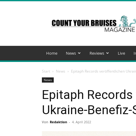
Count
Your
Bruises
Magazine
Home
News
Reviews
Live
I
Start
News
Epitaph Records veröffentlichen Ukr
News
Epitaph Records 
Ukraine-Benefiz
Von
Redaktion
-
4. April 2022