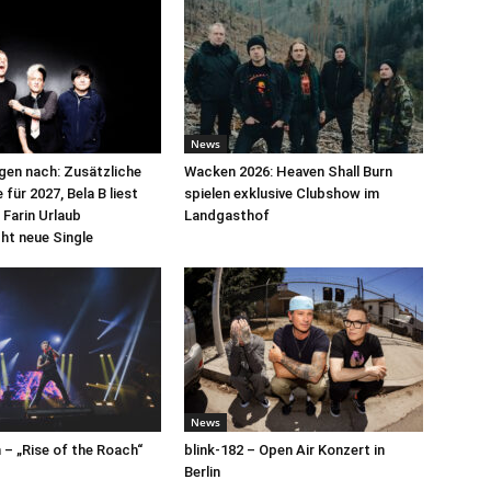
News
egen nach: Zusätzliche
Wacken 2026: Heaven Shall Burn
für 2027, Bela B liest
spielen exklusive Clubshow im
 Farin Urlaub
Landgasthof
cht neue Single
News
– „Rise of the Roach“
blink-182 – Open Air Konzert in
Berlin