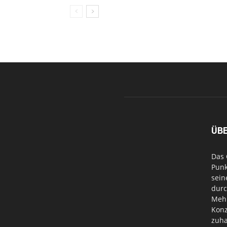
ÜB
Das 
Punk
sein
durc
Mehr
Konz
zuha