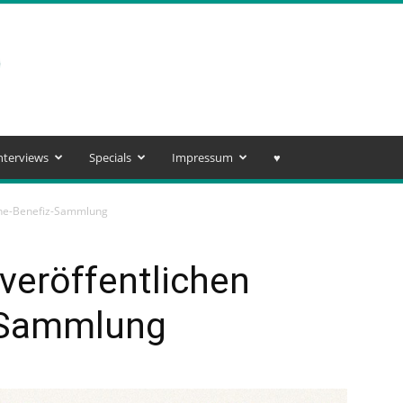
nterviews
Specials
Impressum
♥️
aine-Benefiz-Sammlung
veröffentlichen
-Sammlung