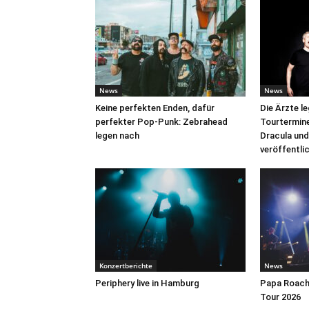
News
News
Keine perfekten Enden, dafür
Die Ärzte l
perfekter Pop-Punk: Zebrahead
Tourtermine 
legen nach
Dracula und
veröffentli
Konzertberichte
News
Periphery live in Hamburg
Papa Roach 
Tour 2026