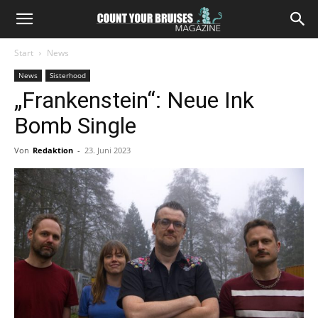
Start
News
News
Sisterhood
„Frankenstein“: Neue Ink
Bomb Single
Von
Redaktion
-
23. Juni 2023