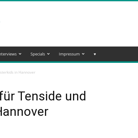
nterviews
Specials
Impressum
♥️
sterkids in Hannover
für Tenside und
 Hannover