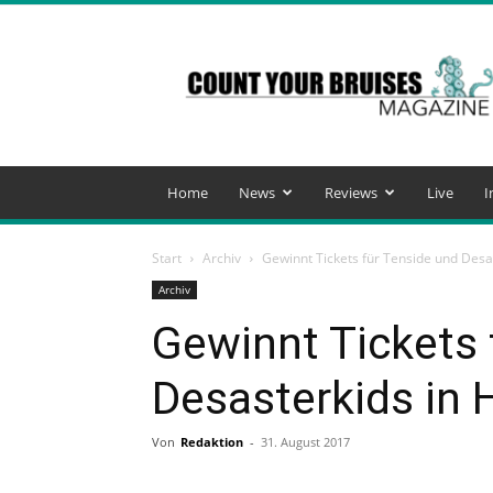
Count
Your
Bruises
Magazine
Home
News
Reviews
Live
I
Start
Archiv
Gewinnt Tickets für Tenside und Desa
Archiv
Gewinnt Tickets 
Desasterkids in
Von
Redaktion
-
31. August 2017