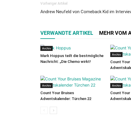
Vorheriger Artikel
Andrew Neufeld von Comeback Kid im Intervie
VERWANDTE ARTIKEL
MEHR VOM 
Archiv
Archiv
Mark Hoppus teilt die bestmögliche
Nachricht: „Die Chemo wirkt!
Count Your 
Adventskale
Archiv
Archiv
Count Your Bruises
Count Your 
Adventskalender: Türchen 22
Adventskale