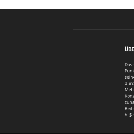
ÜB
Das 
Punk
sein
durc
Mehr
Konz
zuha
Beit
hi@