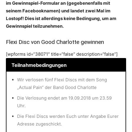
im Gewinnspiel-Formular an (gegebenenfalls mit
seinem Facebooknamen) und landet zwei Mal im
Lostopf! Dies ist allerdings keine Bedingung, um am
Gewinnspiel teilzunehmen.
Flexi Disc von Good Charlotte gewinnen
[wpforms id=“38071″ title=“false“ description=“false“]
Teilnahmebedingungen
Wir verlosen fünf Flexi Discs mit dem Song
„Actual Pain“ der Band Good Charlotte
Die Verlosung endet am 19.09.2018 um 23.59
Uhr.
Die Flexi Discs werden Euch unter Angabe Eurer
Adresse zugeschickt.