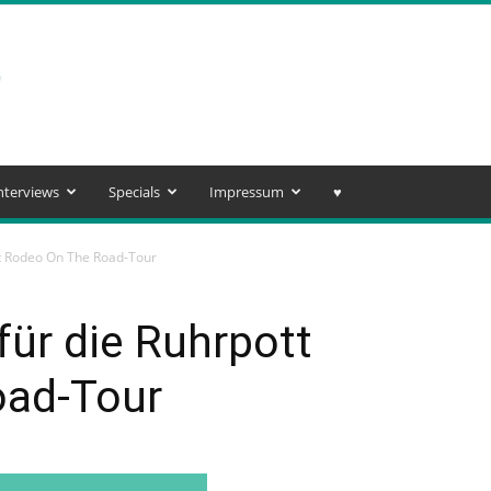
nterviews
Specials
Impressum
♥️
tt Rodeo On The Road-Tour
für die Ruhrpott
oad-Tour