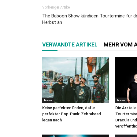
Vorheriger Artikel
The Baboon Show kündigen Tourtermine für d
Herbst an
VERWANDTE ARTIKEL
MEHR VOM 
News
News
Keine perfekten Enden, dafür
Die Ärzte l
perfekter Pop-Punk: Zebrahead
Tourtermine 
legen nach
Dracula und
veröffentli