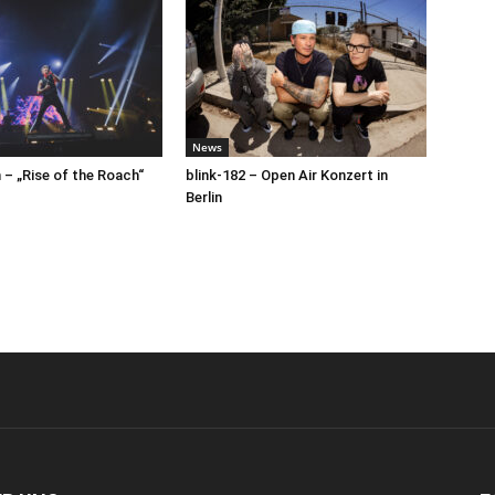
News
– „Rise of the Roach“
blink-182 – Open Air Konzert in
Berlin