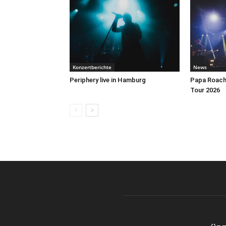
Konzertberichte
News
Periphery live in Hamburg
Papa Roach 
Tour 2026