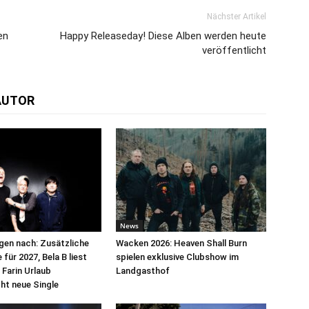
Nächster Artikel
en
Happy Releaseday! Diese Alben werden heute
veröffentlicht
AUTOR
News
egen nach: Zusätzliche
Wacken 2026: Heaven Shall Burn
für 2027, Bela B liest
spielen exklusive Clubshow im
 Farin Urlaub
Landgasthof
cht neue Single