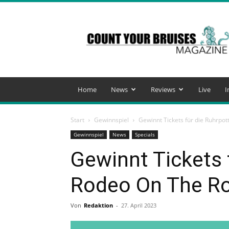
Count
Your
Bruises
Magazine
Home
News
Reviews
Live
I
Start
Gewinnspiel
Gewinnt Tickets für die Ruhrpo
Gewinnspiel
News
Specials
Gewinnt Tickets 
Rodeo On The R
Von
Redaktion
-
27. April 2023