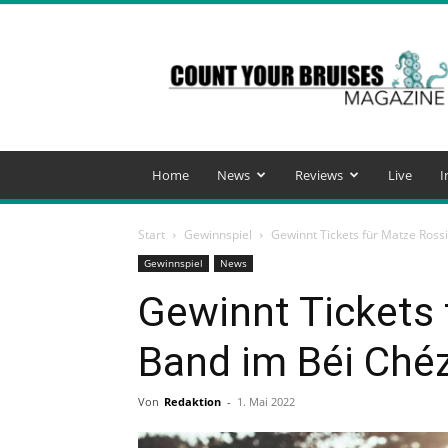
Count
Your
Bruises
Magazine
Home
News
Reviews
Live
I
Start
Gewinnspiel
Gewinnt Tickets für Matze Ross
Gewinnspiel
News
Gewinnt Tickets 
Band im Béi Ché
Von
Redaktion
-
1. Mai 2022