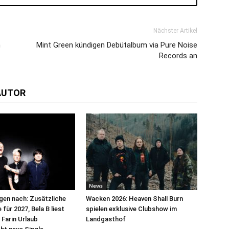
Nächster Artikel
h
Mint Green kündigen Debütalbum via Pure Noise
Records an
AUTOR
News
egen nach: Zusätzliche
Wacken 2026: Heaven Shall Burn
für 2027, Bela B liest
spielen exklusive Clubshow im
 Farin Urlaub
Landgasthof