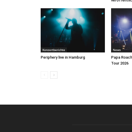
veröffentli
Konzertberichte
News
Periphery live in Hamburg
Papa Roach 
Tour 2026