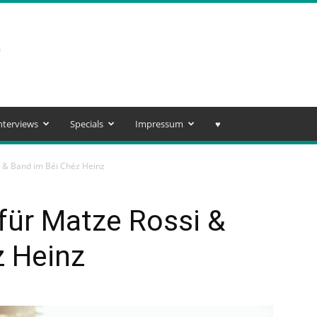
nterviews
Specials
Impressum
♥️
i & Band im Béi Chéz Heinz
für Matze Rossi &
z Heinz