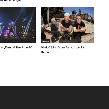
cht neue Single
News
– „Rise of the Roach“
blink-182 – Open Air Konzert in
Berlin