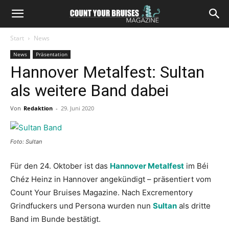
Start
News
News
Präsentation
Hannover Metalfest: Sultan
als weitere Band dabei
Von
Redaktion
-
29. Juni 2020
Foto: Sultan
Für den 24. Oktober ist das
Hannover Metalfest
im Béi
Chéz Heinz in Hannover angekündigt – präsentiert vom
Count Your Bruises Magazine. Nach Excrementory
Grindfuckers und Persona wurden nun
Sultan
als dritte
Band im Bunde bestätigt.