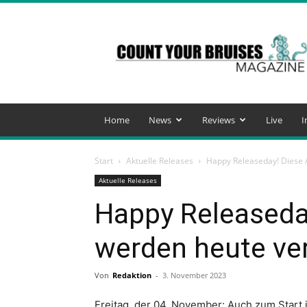
Count
Your
Bruises
Magazine
Home
News
Reviews
Live
I
Start
Aktuelle Releases
Happy Releaseday! Diese A
Aktuelle Releases
Happy Releaseda
werden heute ver
Von
Redaktion
-
3. November 2023
Freitag, der 04. November: Auch zum Start 