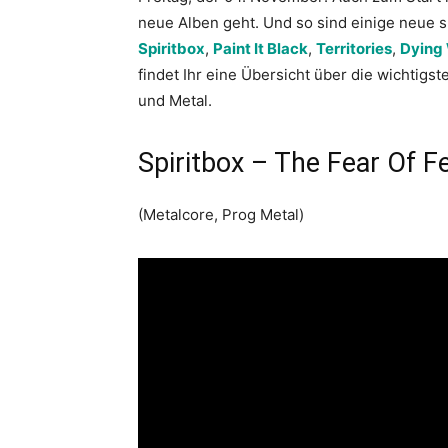
neue Alben geht. Und so sind einige neue 
Spiritbox
,
Paint It Black
,
Territories
,
Dying
findet Ihr eine Übersicht über die wichtig
und Metal.
Spiritbox – The Fear Of F
(Metalcore, Prog Metal)