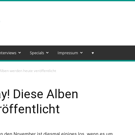
nterviews
Specials
Impressum
♥️
lben werden heute veröffentlicht
y! Diese Alben
öffentlicht
in den November ist diesmal einiges los, wenn es um