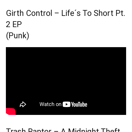
Girth Control – Life´s To Short Pt.
2 EP
(Punk)
Trash Raptor – A Midnight Theft