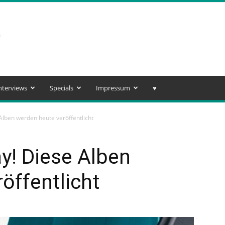
nterviews
Specials
Impressum
♥️
lben werden heute veröffentlicht
y! Diese Alben
öffentlicht