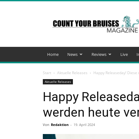
Count
Your
Bruises
Magazine
Home
News
Reviews
Live
I
Start
Aktuelle Releases
Happy Releaseday! Diese A
Aktuelle Releases
Happy Releaseda
werden heute ver
Von
Redaktion
-
19. April 2024