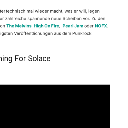
ttertechnisch mal wieder macht, was er will, legen
er zahlreiche spannende neue Scheiben vor. Zu den
von
The Melvins
,
High On Fire
,
Pearl Jam
oder
NOFX
.
htigsten Veröffentlichungen aus dem Punkrock,
hing For Solace