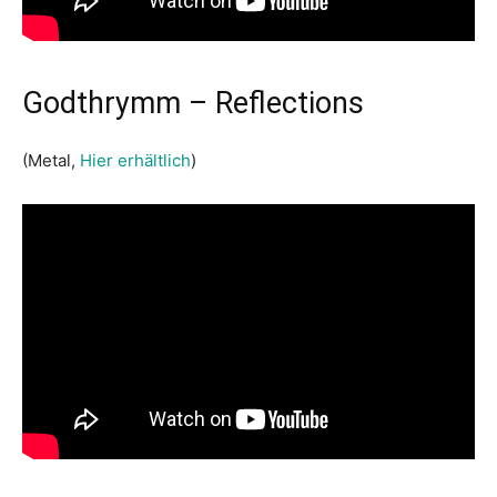
Godthrymm – Reflections
(Metal,
Hier erhältlich
)