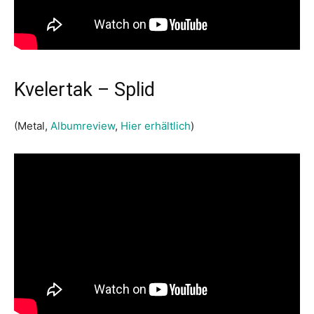
Kvelertak – Splid
(Metal,
Albumreview
,
Hier erhältlich
)