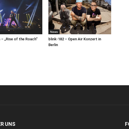
News
– „Rise of the Roach“
blink-182 – Open Air Konzert in
Berlin
ER UNS
F