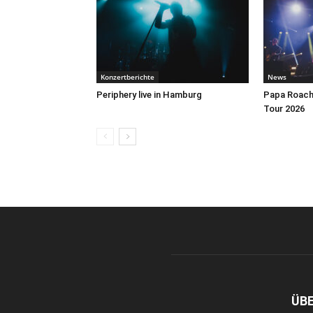
Konzertberichte
News
Periphery live in Hamburg
Papa Roach 
Tour 2026
ÜB