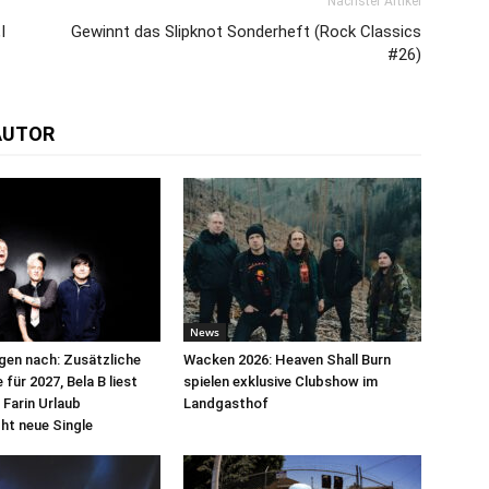
Nächster Artikel
I
Gewinnt das Slipknot Sonderheft (Rock Classics
#26)
AUTOR
News
egen nach: Zusätzliche
Wacken 2026: Heaven Shall Burn
für 2027, Bela B liest
spielen exklusive Clubshow im
 Farin Urlaub
Landgasthof
cht neue Single