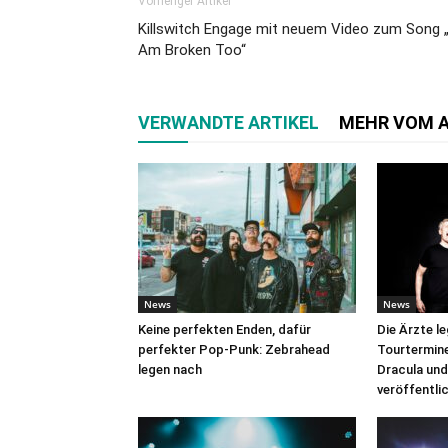
Vorheriger Artikel
Killswitch Engage mit neuem Video zum Song „
Am Broken Too“
VERWANDTE ARTIKEL
MEHR VOM 
News
News
Keine perfekten Enden, dafür
Die Ärzte l
perfekter Pop-Punk: Zebrahead
Tourtermine 
legen nach
Dracula und
veröffentli