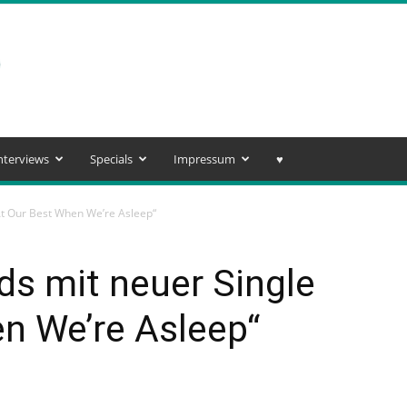
nterviews
Specials
Impressum
♥️
At Our Best When We’re Asleep“
s mit neuer Single
n We’re Asleep“