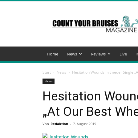
Count
Your
Bruises
Magazine
Home
News
Reviews
Live
I
Start
News
Hesitation Wounds mit neuer Single „
News
Hesitation Wound
„At Our Best Whe
Von
Redaktion
-
7. August 2019