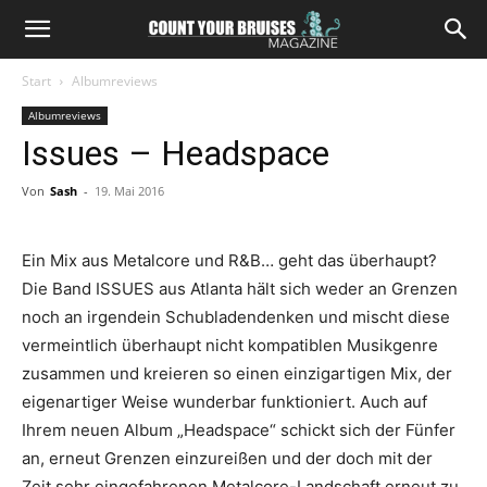
Start
Albumreviews
Albumreviews
Issues – Headspace
Von
Sash
-
19. Mai 2016
Ein Mix aus Metalcore und R&B… geht das überhaupt?
Die Band ISSUES aus Atlanta hält sich weder an Grenzen
noch an irgendein Schubladendenken und mischt diese
vermeintlich überhaupt nicht kompatiblen Musikgenre
zusammen und kreieren so einen einzigartigen Mix, der
eigenartiger Weise wunderbar funktioniert. Auch auf
Ihrem neuen Album „Headspace“ schickt sich der Fünfer
an, erneut Grenzen einzureißen und der doch mit der
Zeit sehr eingefahrenen Metalcore-Landschaft erneut zu