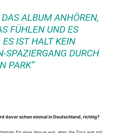
E DAS ALBUM ANHÖREN,
AS FÜHLEN UND ES
ES IST HALT KEIN
-SPAZIERGANG DURCH
N PARK“
ard davor schon einmal in Deutschland, richtig?
s damals für eine Venue war, aber die Tour war mit