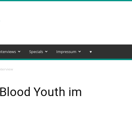
nterviews
Specials
Impressum
♥️
nterview
 Blood Youth im