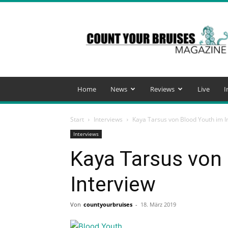
Count
Your
Bruises
Magazine
Home
News
Reviews
Live
I
Start
Interviews
Kaya Tarsus von Blood Youth im I
Interviews
Kaya Tarsus von
Interview
Von
countyourbruises
-
18. März 2019