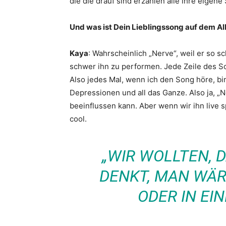
die die drauf sind erzählen alle ihre eigen
Und was ist Dein Lieblingssong auf dem A
Kaya
: Wahrscheinlich „Nerve“, weil er so sc
schwer ihn zu performen. Jede Zeile des So
Also jedes Mal, wenn ich den Song höre, b
Depressionen und all das Ganze. Also ja, „Ne
beeinflussen kann. Aber wenn wir ihn live sp
cool.
„WIR WOLLTEN, 
DENKT, MAN WÄR
ODER IN EI