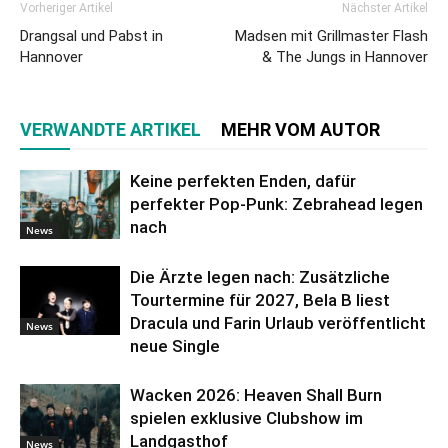
Vorheriger Artikel
Nächster Artikel
Drangsal und Pabst in
Madsen mit Grillmaster Flash
Hannover
& The Jungs in Hannover
VERWANDTE ARTIKEL
MEHR VOM AUTOR
Keine perfekten Enden, dafür
perfekter Pop-Punk: Zebrahead legen
nach
News
Die Ärzte legen nach: Zusätzliche
Tourtermine für 2027, Bela B liest
Dracula und Farin Urlaub veröffentlicht
News
neue Single
Wacken 2026: Heaven Shall Burn
spielen exklusive Clubshow im
Landgasthof
News