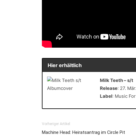
Hier erhältlich
Milk Teeth – s/t
Release
: 27. Mä
Label
: Music Fo
Vorheriger Artikel
Machine Head: Heiratsantrag im Circle Pit