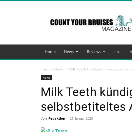
Count
Your
Bruises
Magazine
Home
News
Reviews
Live
I
Start
News
Milk Teeth kündigen ihr neues, selbstb
News
Milk Teeth kündi
selbstbetiteltes
Von
Redaktion
-
21. Januar 2020