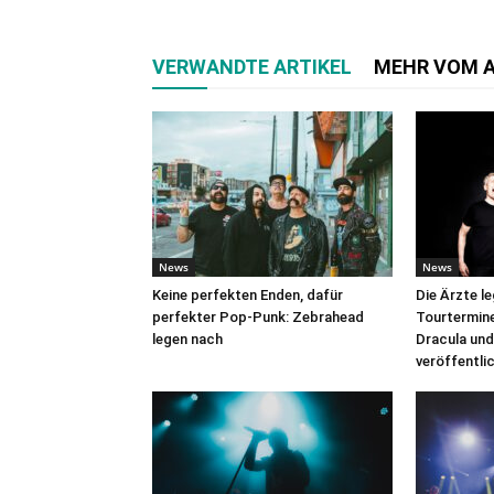
VERWANDTE ARTIKEL
MEHR VOM 
News
News
Keine perfekten Enden, dafür
Die Ärzte l
perfekter Pop-Punk: Zebrahead
Tourtermine 
legen nach
Dracula und
veröffentli