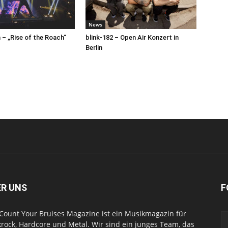
News
– „Rise of the Roach“
blink-182 – Open Air Konzert in
Berlin
ER UNS
F
Count Your Bruises Magazine ist ein Musikmagazin für
rock, Hardcore und Metal. Wir sind ein junges Team, das