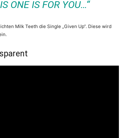
IS ONE IS FOR YOU…“
lichten Milk Teeth die Single „Given Up“. Diese wird
in.
nsparent