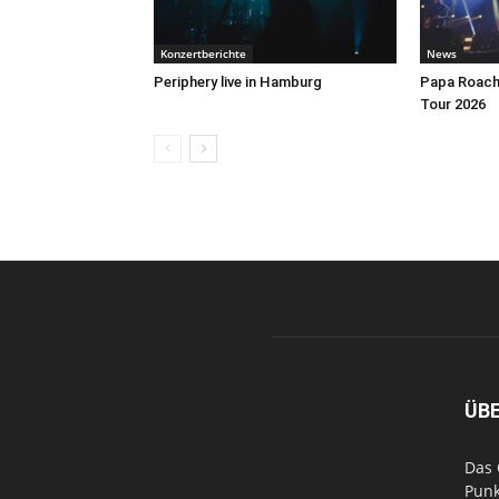
Konzertberichte
News
Periphery live in Hamburg
Papa Roach 
Tour 2026
ÜB
Das 
Punk