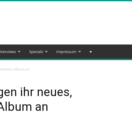
nterviews
Specials
Impressum
♥️
etiteltes Album an
gen ihr neues,
 Album an