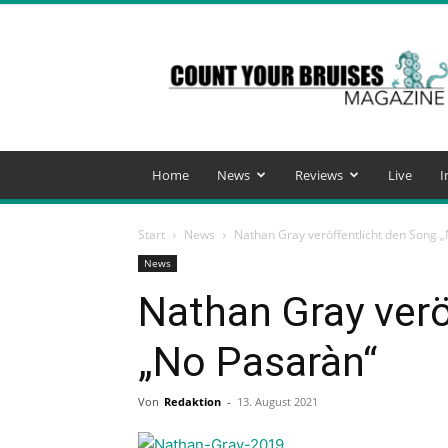
Count
Your
Bruises
Magazine
Home
News
Reviews
Live
I
Start
News
Nathan Gray veröffentlicht den Song 
News
Nathan Gray verö
„No Pasaràn“
Von
Redaktion
-
13. August 2021