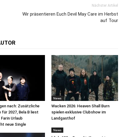
Nächster Artikel
Wir präsentieren Euch Devil May Care im Herbst
auf Tour
AUTOR
News
egen nach: Zusätzliche
Wacken 2026: Heaven Shall Burn
für 2027, Bela B liest
spielen exklusive Clubshow im
 Farin Urlaub
Landgasthof
cht neue Single
News