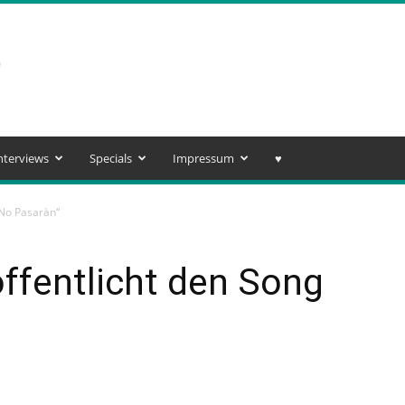
nterviews
Specials
Impressum
♥️
„No Pasaràn“
ffentlicht den Song