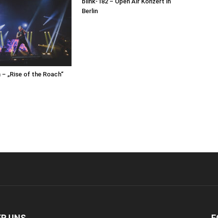
blink-182 – Open Air Konzert in
Berlin
– „Rise of the Roach“
ER UNS
F