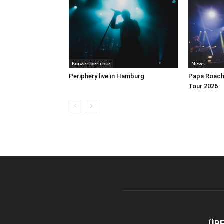
Konzertberichte
News
Periphery live in Hamburg
Papa Roach 
Tour 2026
ÜB