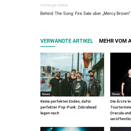
Vorheriger Artikel
Behind The Song: Fire Sale über „Mercy Brown“
VERWANDTE ARTIKEL
MEHR VOM 
News
News
Keine perfekten Enden, dafür
Die Ärzte l
perfekter Pop-Punk: Zebrahead
Tourtermine 
legen nach
Dracula und
veröffentli