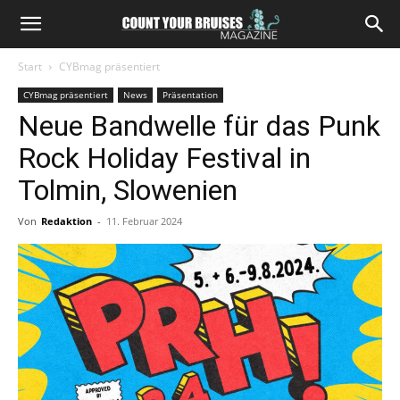
Start
CYBmag präsentiert
CYBmag präsentiert
News
Präsentation
Neue Bandwelle für das Punk
Rock Holiday Festival in
Tolmin, Slowenien
Von
Redaktion
-
11. Februar 2024