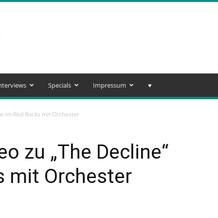
nterviews
Specials
Impressum
♥️
ve im Red Rocks mit Orchester
o zu „The Decline“
s mit Orchester