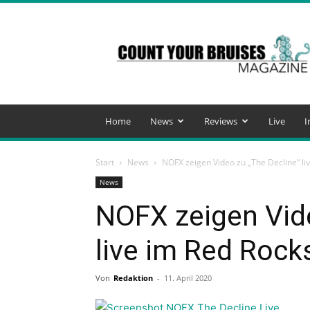
Count
Your
Bruises
Magazine
Home
News
Reviews
Live
I
Start
News
NOFX zeigen Video zu „The Decline“ li
News
NOFX zeigen Vide
live im Red Rock
Von
Redaktion
-
11. April 2020