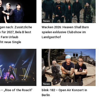
News
egen nach: Zusätzliche
Wacken 2026: Heaven Shall Burn
für 2027, Bela B liest
spielen exklusive Clubshow im
 Farin Urlaub
Landgasthof
cht neue Single
News
– „Rise of the Roach“
blink-182 – Open Air Konzert in
Berlin