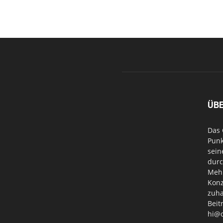
ÜB
Das 
Punk
sein
durc
Mehr
Konz
zuha
Beit
hi@