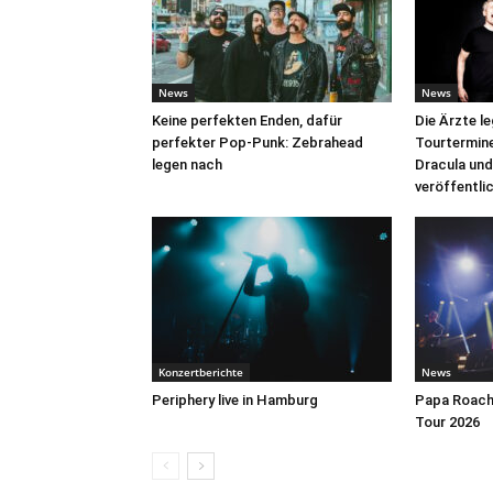
News
News
Keine perfekten Enden, dafür
Die Ärzte l
perfekter Pop-Punk: Zebrahead
Tourtermine 
legen nach
Dracula und
veröffentli
Konzertberichte
News
Periphery live in Hamburg
Papa Roach 
Tour 2026