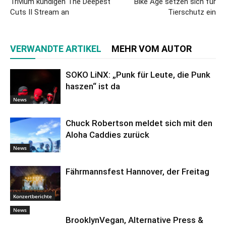
Trivium kündigen The Deepest
Bike Age setzen sich für
Cuts II Stream an
Tierschutz ein
VERWANDTE ARTIKEL
MEHR VOM AUTOR
SOKO LiNX: „Punk für Leute, die Punk
haszen“ ist da
News
Chuck Robertson meldet sich mit den
Aloha Caddies zurück
News
Fährmannsfest Hannover, der Freitag
Konzertberichte
News
BrooklynVegan, Alternative Press &