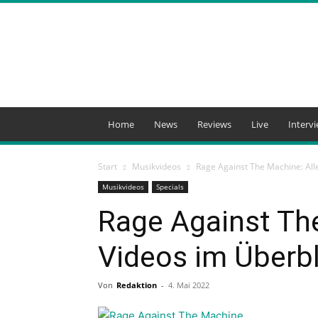
Count
Your
Bruises
Magazine
Home
News
Reviews
Live
Interv
Start
Musikvideos
Rage Against The Machine: All
Musikvideos
Specials
Rage Against The
Videos im Überbl
Von
Redaktion
-
4. Mai 2022