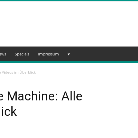
iews
Specials
Impressum
♥️
e Videos im Überblick
 Machine: Alle
ick