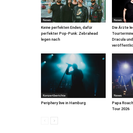
News
News
Keine perfekten Enden, dafür
Die Ärzte l
perfekter Pop-Punk: Zebrahead
Tourtermine 
legen nach
Dracula und
veröffentli
Konzertberichte
News
Periphery live in Hamburg
Papa Roach 
Tour 2026