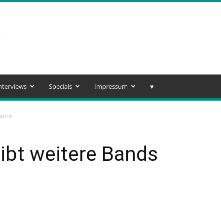
nterviews
Specials
Impressum
♥️
kannt
gibt weitere Bands