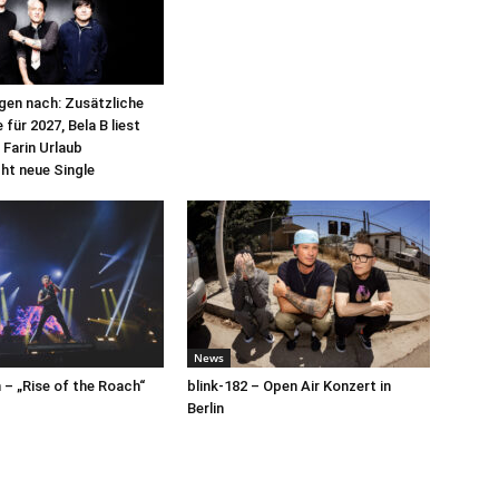
egen nach: Zusätzliche
für 2027, Bela B liest
 Farin Urlaub
cht neue Single
News
– „Rise of the Roach“
blink-182 – Open Air Konzert in
Berlin