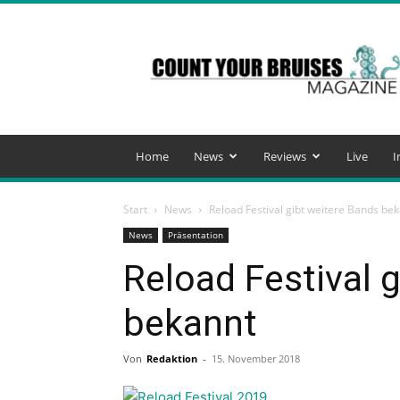
Count
Your
Bruises
Magazine
Home
News
Reviews
Live
I
Start
News
Reload Festival gibt weitere Bands be
News
Präsentation
Reload Festival 
bekannt
Von
Redaktion
-
15. November 2018