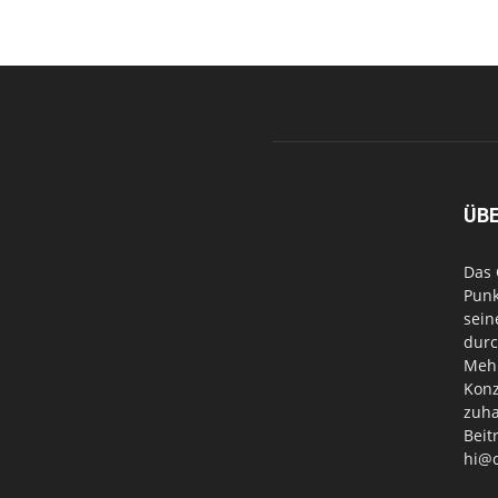
ÜB
Das 
Punk
sein
durc
Mehr
Konz
zuha
Beit
hi@