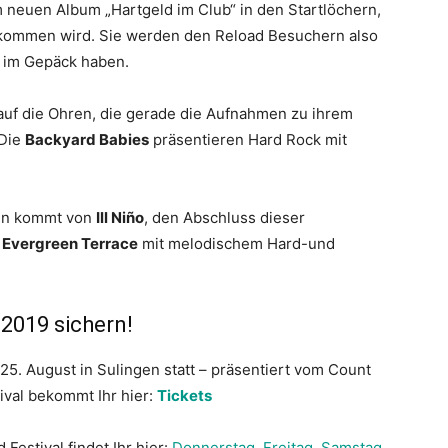
m neuen Album „Hartgeld im Club“ in den Startlöchern,
 kommen wird. Sie werden den Reload Besuchern also
t im Gepäck haben.
uf die Ohren, die gerade die Aufnahmen zu ihrem
 Die
Backyard Babies
präsentieren Hard Rock mit
men kommt von
Ill Niño
, den Abschluss dieser
n
Evergreen Terrace
mit melodischem Hard-und
 2019 sichern!
 25. August in Sulingen statt – präsentiert vom Count
ival bekommt Ihr hier:
Tickets
Festival findet Ihr hier:
Donnerstag
,
Freitag
,
Samstag