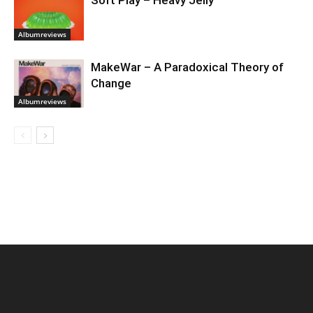
Soft Play – Heavy Jelly
Albumreviews
MakeWar – A Paradoxical Theory of
Change
Albumreviews