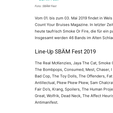
Foto: SBÄM Fest
Vom 01. bis zum 03. Mai 2019 findet in Wels
Count Your Bruises Magazine. In letzter Ze
heute taufrisch Smoke Or Fire, die für ein
Insgesamt werden 46 Bands im Alten Schlac
Line-Up SBÄM Fest 2019
The Real McKenzies, Jaya The Cat, Smoke Or 
The Bombpops, Consumed, Mest, Chaser, I A
Bad Cop, The Toy Dolls, The Offenders, Fat
Antillectual, Pkew Pkew Pkew, Sam Chalcraf
Fair Do’s, Krang, Spoilers, The Human Proj
Great, Wolfrik, Dead Neck, The Affect Heuri
Antimanifest.