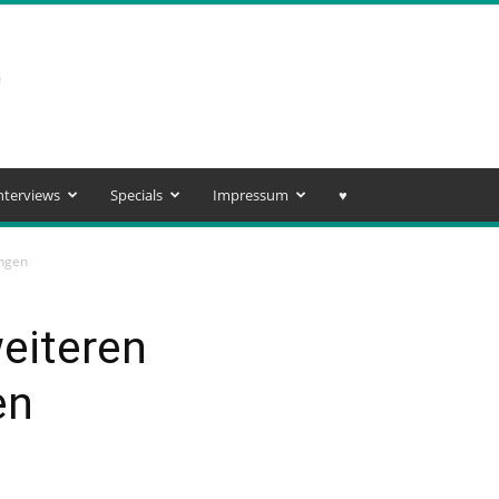
nterviews
Specials
Impressum
♥️
ungen
eiteren
en