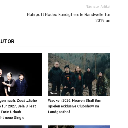
Nächster Artikel
Ruhrpott Rodeo kündigt erste Bandwelle für
2019 an
AUTOR
News
egen nach: Zusätzliche
Wacken 2026: Heaven Shall Burn
für 2027, Bela B liest
spielen exklusive Clubshow im
 Farin Urlaub
Landgasthof
cht neue Single