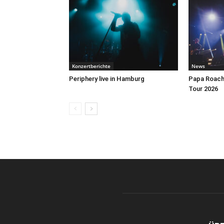
Konzertberichte
News
Periphery live in Hamburg
Papa Roach 
Tour 2026