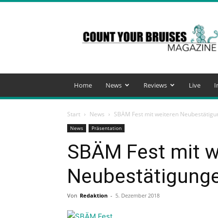
Count
Your
Bruises
Magazine
Home
News
Reviews
Live
I
Start
News
SBÄM Fest mit weiteren Neubestätig
News
Präsentation
SBÄM Fest mit w
Neubestätigung
Von
Redaktion
-
5. Dezember 2018