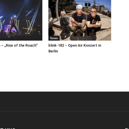
News
– „Rise of the Roach“
blink-182 – Open Air Konzert in
Berlin