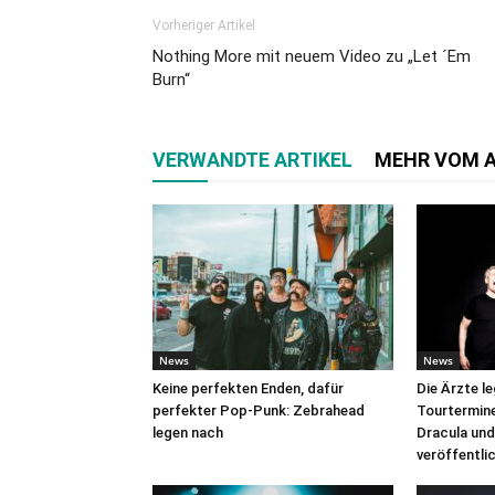
Vorheriger Artikel
Nothing More mit neuem Video zu „Let ´Em
Burn“
VERWANDTE ARTIKEL
MEHR VOM 
News
News
Keine perfekten Enden, dafür
Die Ärzte l
perfekter Pop-Punk: Zebrahead
Tourtermine 
legen nach
Dracula und
veröffentli