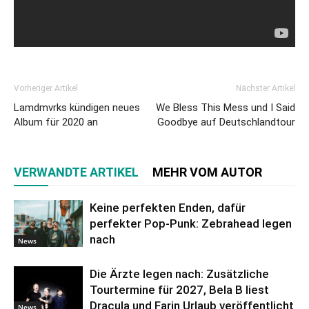
Vorheriger Artikel
Nächster Artikel
Lamdmvrks kündigen neues
We Bless This Mess und I Said
Album für 2020 an
Goodbye auf Deutschlandtour
VERWANDTE ARTIKEL
MEHR VOM AUTOR
Keine perfekten Enden, dafür
perfekter Pop-Punk: Zebrahead legen
nach
News
Die Ärzte legen nach: Zusätzliche
Tourtermine für 2027, Bela B liest
Dracula und Farin Urlaub veröffentlicht
News