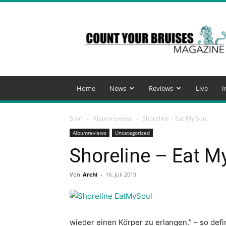
Count
Your
Bruises
Magazine
Home
News
Reviews
Live
I
Start
Albumreviews
Shoreline – Eat My Soul
Albumreviews
Uncategorized
Shoreline – Eat M
Von
Archi
-
16. Juli 2019
wieder einen Körper zu erlangen.” – so de