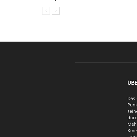
ÜB
Das 
Punk
sein
durc
Mehr
Konz
zuha