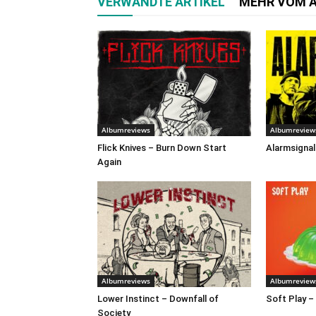
VERWANDTE ARTIKEL
MEHR VOM 
Albumreviews
Albumreview
Flick Knives – Burn Down Start
Alarmsignal
Again
Albumreviews
Albumreview
Lower Instinct – Downfall of
Soft Play –
Society