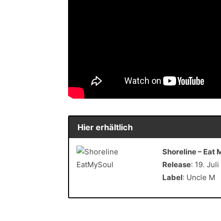
Hier erhältlich
Shoreline – Eat 
Release
: 19. Jul
Label
: Uncle M