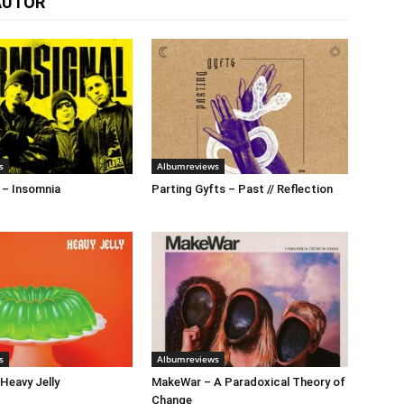
AUTOR
s
Albumreviews
 – Insomnia
Parting Gyfts – Past // Reflection
s
Albumreviews
 Heavy Jelly
MakeWar – A Paradoxical Theory of
Change