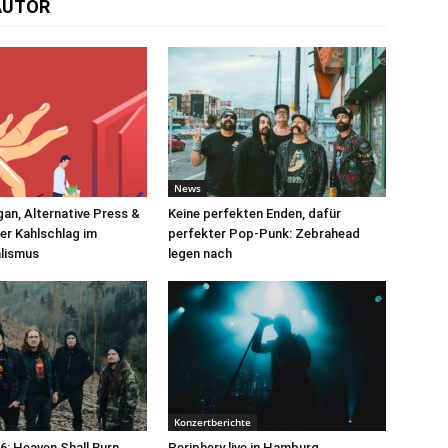
AUTOR
News
an, Alternative Press &
Keine perfekten Enden, dafür
er Kahlschlag im
perfekter Pop-Punk: Zebrahead
alismus
legen nach
Konzertberichte
: Heaven Shall Burn
Periphery live in Hamburg