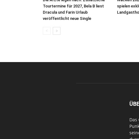
Tourtermine für 2027, Bela B liest
spielen exk
Dracula und Farin Urlaub
Landgastho
veröffentlicht neue Single
ÜB
Das 
Punk
sein