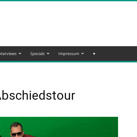
nterviews
Specials
Impressum
♥️
Abschiedstour