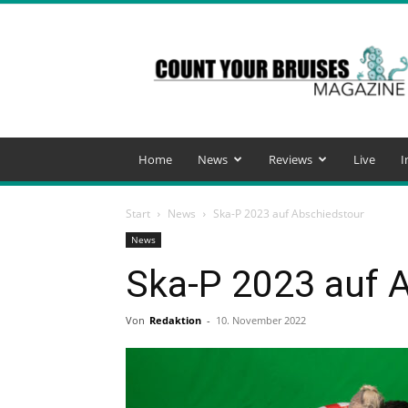
Count
Your
Bruises
Magazine
Home
News
Reviews
Live
I
Start
News
Ska-P 2023 auf Abschiedstour
News
Ska-P 2023 auf 
Von
Redaktion
-
10. November 2022