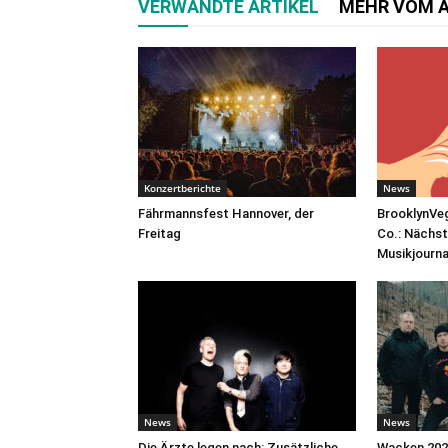
VERWANDTE ARTIKEL
MEHR VOM 
Konzertberichte
News
Fährmannsfest Hannover, der
BrooklynVeg
Freitag
Co.: Nächst
Musikjourn
News
News
Die Ärzte legen nach: Zusätzliche
Wacken 2026