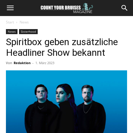
Start
News
News
Sisterhood
Spiritbox geben zusätzliche
Headliner Show bekannt
Von
Redaktion
-
1. März 2023