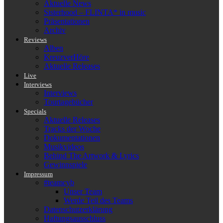
Aktuelle News
Sisterhood – FLINTA* in music
Präsentationen
Archiv
Reviews
Alben
KreuzverHöre
Aktuelle Releases
Live
Interviews
Interviews
Tourtagebücher
Specials
Aktuelle Releases
Tracks der Woche
Dokumentationen
Musikvideos
Behind The Artwork & Lyrics
Gewinnspiele
Impressum
#teamcyb
Unser Team
Werde Teil des Teams
Datenschutzerklärung
Haftungsausschluss