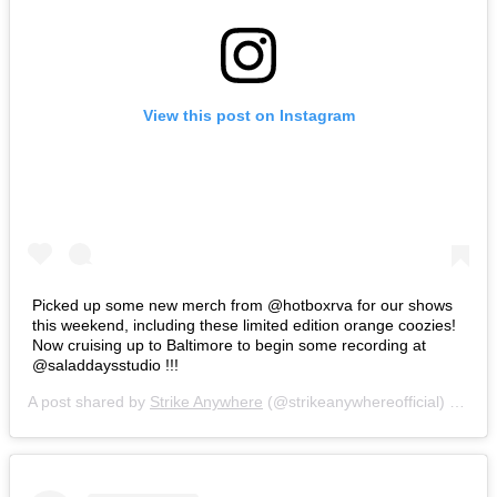
View this post on Instagram
Picked up some new merch from @hotboxrva for our shows
this weekend, including these limited edition orange coozies!
Now cruising up to Baltimore to begin some recording at
@saladdaysstudio !!!
A post shared by
Strike Anywhere
(@strikeanywhereofficial) on
Mar