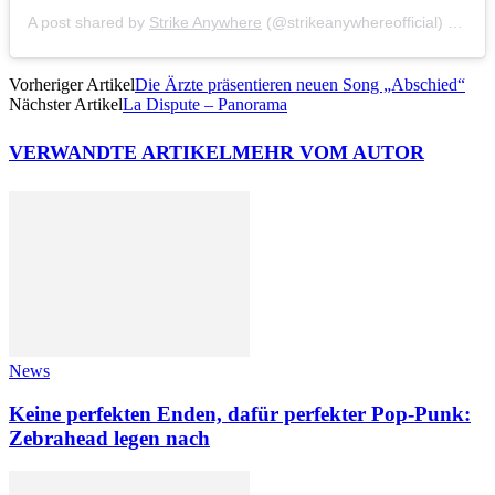
A post shared by
Strike Anywhere
(@strikeanywhereofficial) on
Mar
Vorheriger Artikel
Die Ärzte präsentieren neuen Song „Abschied“
Nächster Artikel
La Dispute – Panorama
VERWANDTE ARTIKEL
MEHR VOM AUTOR
News
Keine perfekten Enden, dafür perfekter Pop-Punk:
Zebrahead legen nach