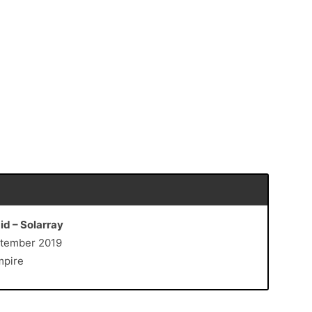
d – Solarray
ptember 2019
mpire