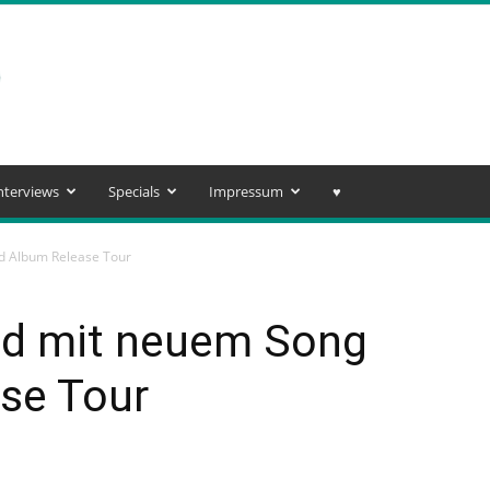
nterviews
Specials
Impressum
♥️
d Album Release Tour
id mit neuem Song
se Tour