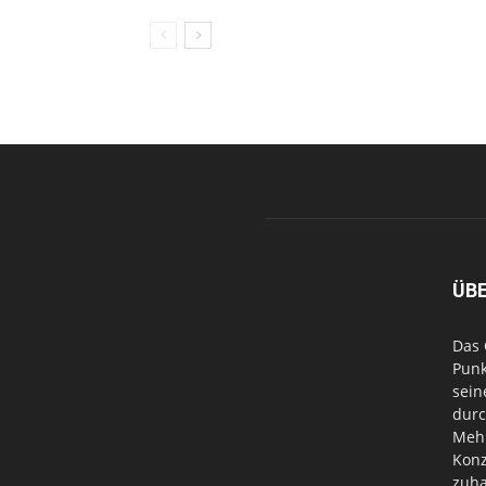
ÜB
Das 
Punk
sein
durc
Mehr
Konz
zuha