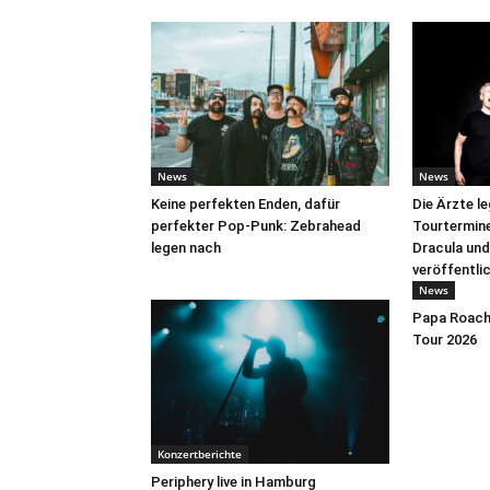
News
News
Keine perfekten Enden, dafür
Die Ärzte l
perfekter Pop-Punk: Zebrahead
Tourtermine 
legen nach
Dracula und
veröffentli
News
Papa Roach 
Tour 2026
Konzertberichte
Periphery live in Hamburg