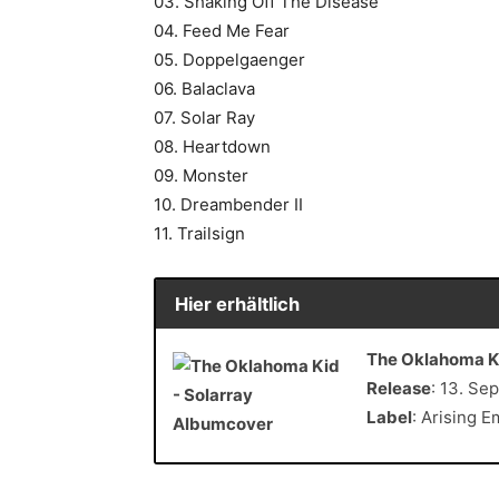
03. Shaking Off The Disease
04. Feed Me Fear
05. Doppelgaenger
06. Balaclava
07. Solar Ray
08. Heartdown
09. Monster
10. Dreambender II
11. Trailsign
Hier erhältlich
The Oklahoma Ki
Release
: 13. Se
Label
: Arising E