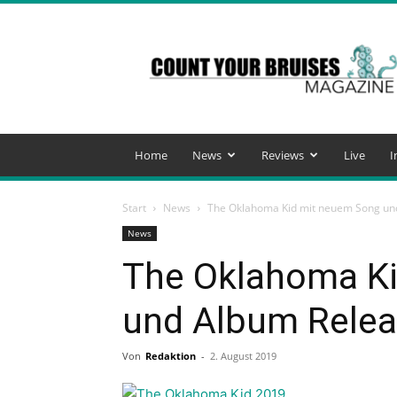
Count
Your
Bruises
Magazine
Home
News
Reviews
Live
I
Start
News
The Oklahoma Kid mit neuem Song un
News
The Oklahoma K
und Album Relea
Von
Redaktion
-
2. August 2019