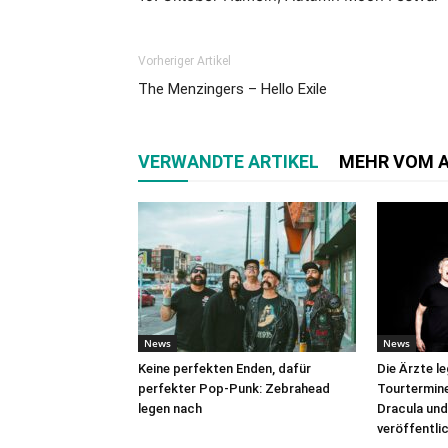
Vorheriger Artikel
The Menzingers – Hello Exile
VERWANDTE ARTIKEL
MEHR VOM 
News
News
Keine perfekten Enden, dafür
Die Ärzte l
perfekter Pop-Punk: Zebrahead
Tourtermine 
legen nach
Dracula und
veröffentli