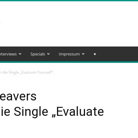
nterviews
Specials
Impressum
♥️
 die Single „Evaluate Yourself“
eavers
ie Single „Evaluate