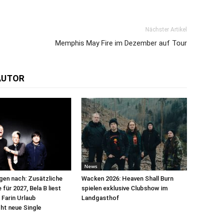
Nächster Artikel
Memphis May Fire im Dezember auf Tour
AUTOR
News
egen nach: Zusätzliche
Wacken 2026: Heaven Shall Burn
für 2027, Bela B liest
spielen exklusive Clubshow im
 Farin Urlaub
Landgasthof
cht neue Single