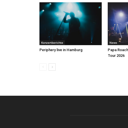
Konzertberichte
News
Periphery live in Hamburg
Papa Roach 
Tour 2026