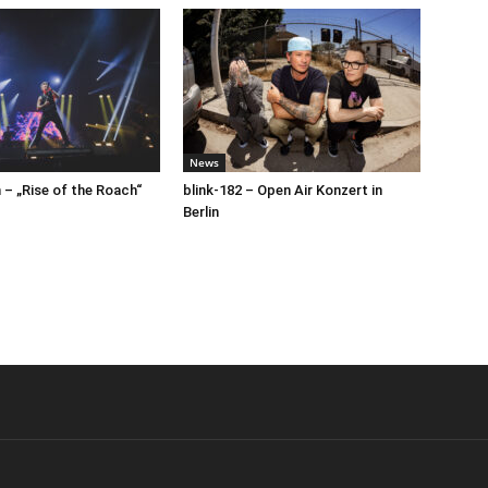
News
– „Rise of the Roach“
blink-182 – Open Air Konzert in
Berlin