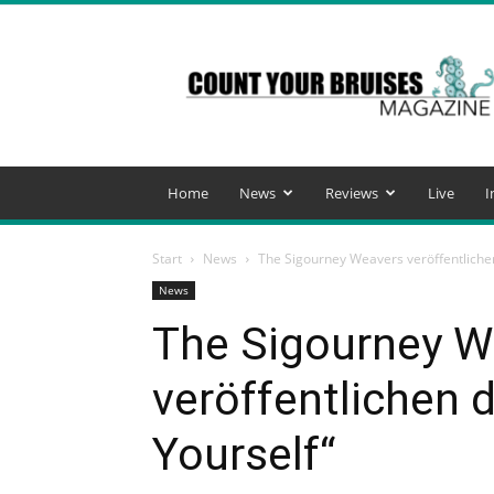
Count
Your
Bruises
Magazine
Home
News
Reviews
Live
I
Start
News
The Sigourney Weavers veröffentlichen
News
The Sigourney W
veröffentlichen d
Yourself“