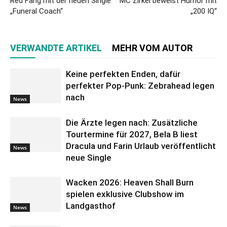
Red Fang mit der neuen Single
MC Zirkel beweist Humor mit
„Funeral Coach“
„200 IQ“
VERWANDTE ARTIKEL
MEHR VOM AUTOR
Keine perfekten Enden, dafür
perfekter Pop-Punk: Zebrahead legen
nach
News
Die Ärzte legen nach: Zusätzliche
Tourtermine für 2027, Bela B liest
Dracula und Farin Urlaub veröffentlicht
News
neue Single
Wacken 2026: Heaven Shall Burn
spielen exklusive Clubshow im
Landgasthof
News