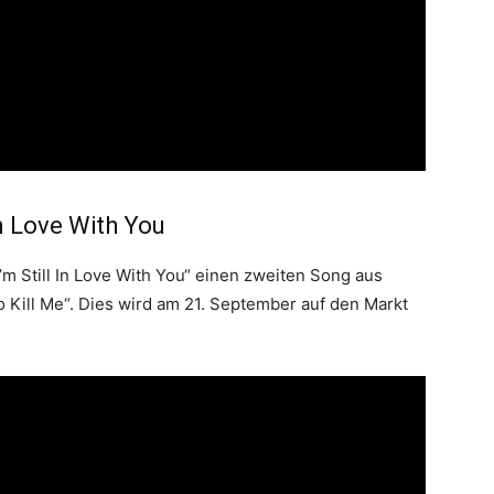
n Love With You
’m Still In Love With You“ einen zweiten Song aus
 Kill Me“. Dies wird am 21. September auf den Markt