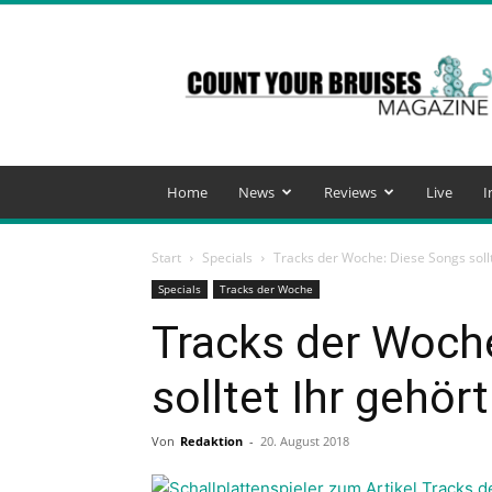
Count
Your
Bruises
Magazine
Home
News
Reviews
Live
I
Start
Specials
Tracks der Woche: Diese Songs soll
Specials
Tracks der Woche
Tracks der Woch
solltet Ihr gehör
Von
Redaktion
-
20. August 2018