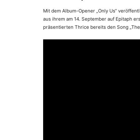
Mit dem Album-Opener „Only Us“ veröffentl
aus ihrem am 14. September auf Epitaph er
präsentierten Thrice bereits den Song „The