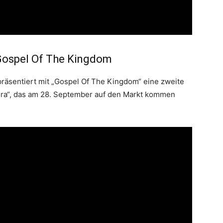
Gospel Of The Kingdom
äsentiert mit „Gospel Of The Kingdom“ eine zweite
ra“, das am 28. September auf den Markt kommen