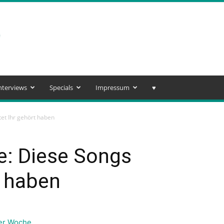
nterviews
Specials
Impressum
♥️
tet Ihr gehört haben
e: Diese Songs
t haben