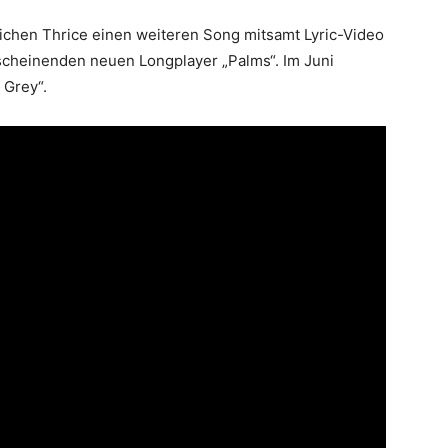
ichen Thrice einen weiteren Song mitsamt Lyric-Video
scheinenden neuen Longplayer „Palms“. Im Juni
 Grey“.