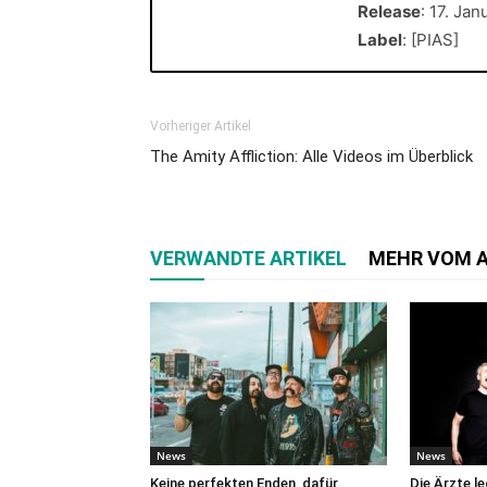
Release
: 17. Ja
Label
: [PIAS]
Vorheriger Artikel
The Amity Affliction: Alle Videos im Überblick
VERWANDTE ARTIKEL
MEHR VOM 
News
News
Keine perfekten Enden, dafür
Die Ärzte l