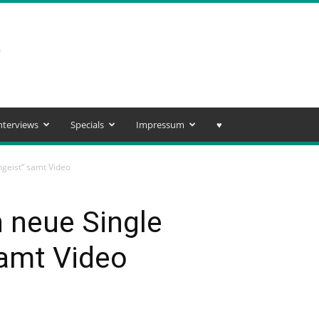
nterviews
Specials
Impressum
♥️
ngeist“ samt Video
n neue Single
samt Video