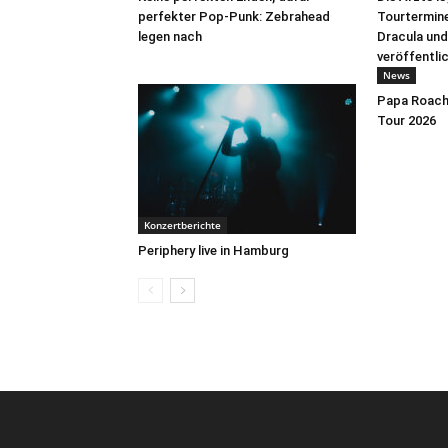
perfekter Pop-Punk: Zebrahead
Tourtermine 
legen nach
Dracula und
veröffentli
News
Papa Roach 
Tour 2026
Konzertberichte
Periphery live in Hamburg