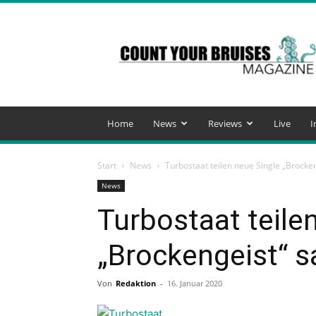
Count
Your
Bruises
Magazine
Home
News
Reviews
Live
I
Start
News
Turbostaat teilen neue Single „Brocke
News
Turbostaat teile
„Brockengeist“ 
Von
Redaktion
-
16. Januar 2020