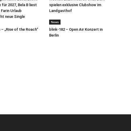
für 2027, Bela B liest
spielen exklusive Clubshow im
 Farin Urlaub
Landgasthof
cht neue Single
News
– „Rise of the Roach“
blink-182 – Open Air Konzert in
Berlin